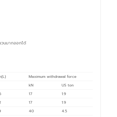
จำนวนมากออกได้
h(L)
Maximum withdrawal force
kN
US ton
6
17
1.9
2
17
1.9
9
40
4.5