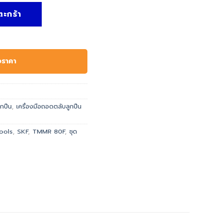
ตะกร้า
อราคา
ูกปืน
,
เครื่องมือถอดตลับลูกปืน
ools
,
SKF
,
TMMR 80F
,
ชุด