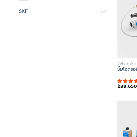
SKF
(8)
ปั๊มไฮโดรล
ปั๊มไฮดร
฿
38,650