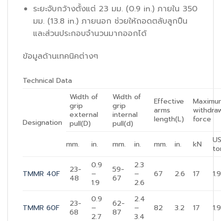
ระยะจับกว้างตั้งแต่ 23 มม. (0.9 in.) ภายใน 350
มม. (13.8 in.) ภายนอก ช่วยให้ถอดตลับลูกปืน
และส่วนประกอบจำนวนมากออกได้
ข้อมูลด้านเทคนิคต่างๆ
Technical Data
Width of
Width of
Effective
Maximu
grip
grip
arms
withdra
external
internal
length(L)
force
Designation
pull(D)
pull(d)
U
mm.
in.
mm.
in.
mm.
in.
kN
to
0.9
2.3
23-
59-
TMMR 40F
–
–
67
2.6
17
1.
48
67
1.9
2.6
0.9
2.4
23-
62-
TMMR 60F
–
–
82
3.2
17
1.
68
87
2.7
3.4