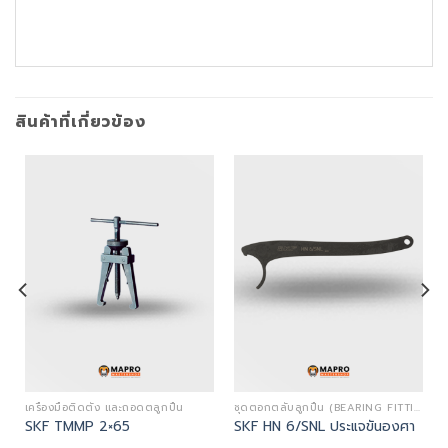
สินค้าที่เกี่ยวข้อง
TING TOOLS)
เครื่องมือติดตั้ง และถอดตลูกปืน
ชุดตอกตลับลูกปืน (BEARING FITTING TOOLS)
SKF TMMP 2×65
SKF HN 6/SNL ประแจขันองศา