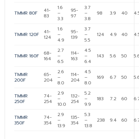
1.6
3.7
41-
95-
TMMR 80F
–
–
98
3.9
40
4.
83
97
3.3
3.8
1.6
3.7
41-
95-
TMMR 120F
–
–
124
4.9
40
4.
124
139
4.9
5.5
2.7
4.5
68-
114-
TMMR 160F
–
–
143
5.6
50
5.
164
163
6.5
6.4
2.6
4.5
TMMR
65-
114-
–
–
169
6.7
50
5.
200F
204
204
8.0
8.0
2.9
5.2
TMMR
74-
132-
–
–
183
7.2
60
6.
250F
254
254
10.0
9.9
2.9
5.3
TMMR
74-
135-
–
–
238
9.4
60
6.
350F
354
354
13.9
13.8