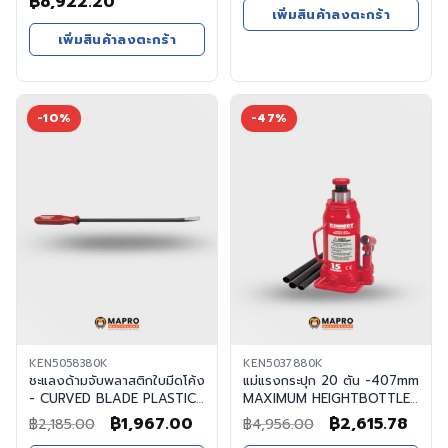
Original
Current
price
price
฿
8,922.20
เพิ่มสินค้าลงตะกร้า
price
price
was:
is:
เพิ่มสินค้าลงตะกร้า
was:
is:
฿1,190.00.
฿1,081
฿10,387.00.
฿8,922.20.
-10%
-47%
KEN5058380K
KEN5037880K
ชะแลงด้ามจับพลาสติกใบมีดโค้ง
แม่แรงกระปุก 20 ตัน -407mm
- CURVED BLADE PLASTIC
MAXIMUM HEIGHTBOTTLE
HANDLE PRY BAR 600mm.
JACK
Original
Current
Original
Curr
฿
1,967.00
฿
2,615.78
฿
2,185.00
฿
4,956.00