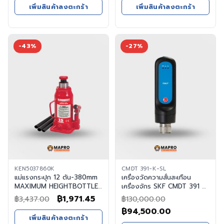
price
price
price
pric
เพิ่มสินค้าลงตะกร้า
เพิ่มสินค้าลงตะกร้า
was:
is:
was:
is:
฿2,185.00.
฿1,967.00.
฿4,956.00.
฿2,61
-43%
-27%
KEN5037860K
CMDT 391-K-SL
แม่แรงกระปุก 12 ตัน-380mm
เครื่องวัดความสั่นสะเทือน
MAXIMUM HEIGHTBOTTLE
เครื่องจักร SKF CMDT 391 K-
JACK
SL
Original
Current
฿
1,971.45
฿
3,437.00
฿
130,000.00
price
price
Original
Current
฿
94,500.00
เพิ่มสินค้าลงตะกร้า
was:
is:
price
price