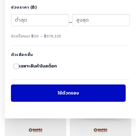
Alignment Laser Tools)
ช่วงราคา (฿)
เครื่องมือตรวจสอบสภาพเครื่องจักร (Condition
SKF LAGD125/WA2
LGHP2/5
1
Monitoring)
จารบี EP รับโหลดสูง โหลดหนัก
SKF LGHP 2/5 - จารบี ทน
–
ช่วงอุณหภูมิกว้าง SKF LAGD
ความร้อนสูง (high
เครื่องวัดความสั่นสะเทือน (Vibration
125/WA2
temperature)
Original
Current
Original
Cur
฿
1,178.00
฿
5,214.00
1
฿
2,618.00
฿
10,977.00
analysis)
ช่วงทั้งหมด ฿20 – ฿376,325
price
price
price
pri
เพิ่มสินค้าลงตะกร้า
เพิ่มสินค้าลงตะกร้า
เครื่องวัดความสั่นสะเทือนแบบพกพา
1
was:
is:
was:
is:
฿2,618.00.
฿1,178.00.
฿10,977.00.
฿5,
ตัวเลือกอื่น
เครื่องวัดความตึงสายพาน (Belt Frequency
1
Meter)
เฉพาะสินค้าในสต็อก
-18%
-29%
เครื่องอัดจารบีอัตโนมัติ (Automatic lubrication
1
systems)
Single-line Lubrication System
1
ใช้ตัวกรอง