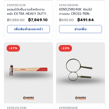
KEN5392320K
KEN5258040K
แคลมป์จับชิ้นงานสำหรับงาน
KEN5258040K ค้อนไม้
หนัก EXTRA HEAVY DUTY
กางเขน CROSS PEIN
"G" CLAMP - Kennedy, แค
HAMMER, HARDWOOD
Original
Current
Original
Curren
฿
7,849.10
฿
491.64
฿
9,580.00
฿
690.00
ลมป์จับชิ้นงานสำหรับงานหนัก
HANDLE
price
price
price
price
12" EXTRA HEAVY DUTY
เพิ่มสินค้าลงตะกร้า
อ่านเพิ่ม
"G"CLAMP
was:
is:
was:
is:
฿9,580.00.
฿7,849.10.
฿690.00.
฿491.6
-27%
-22%
KEN5252200K
KEN5186040K