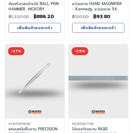
ค้อนหัวกลมด้ามไม้ BALL PEIN
แว่นขยาย HAND MAGNIFIER
HAMMER, HICKORY
- Kennedy, แว่นขยาย 5X
HANDLE - Kennedy, ค้อนหัว
HAND MAGNIFIER
Original
Current
Original
Current
฿
886.20
฿
93.80
฿
1,220.00
฿
120.00
กลมด้ามไม้ 2lb BALL PEIN
price
price
price
price
HAMMER, HICKORY
เพิ่มสินค้าลงตะกร้า
เพิ่มสินค้าลงตะกร้า
HANDLE
was:
is:
was:
is:
฿1,220.00.
฿886.20.
฿120.00.
฿93.80.
-27%
-29%
KEN5185180K
KEN5183710K
แหนบหนีบชิ้นงาน PRECISION
ไม้บรรทัดขนาน RIGID