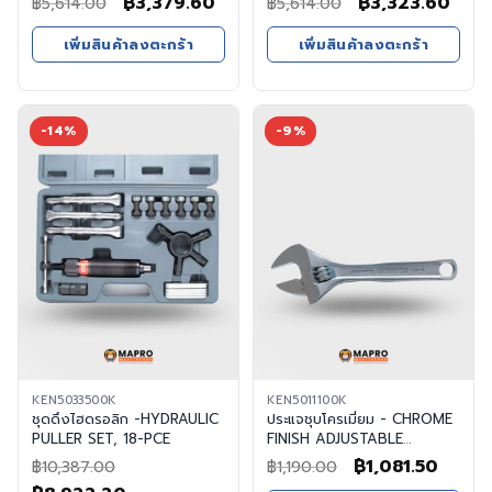
Original
Current
Original
Cur
฿
3,379.60
฿
3,323.60
฿
5,614.00
฿
5,614.00
price
price
price
pric
เพิ่มสินค้าลงตะกร้า
เพิ่มสินค้าลงตะกร้า
was:
is:
was:
is:
฿5,614.00.
฿3,379.60.
฿5,614.00.
฿3,3
-14%
-9%
KEN5033500K
KEN5011100K
ชุดดึงไฮดรอลิก -HYDRAULIC
ประแจชุบโครเมี่ยม - CHROME
PULLER SET, 18-PCE
FINISH ADJUSTABLE
WRENCH, 250mm/10"
Original
Curre
฿
1,081.50
฿
10,387.00
฿
1,190.00