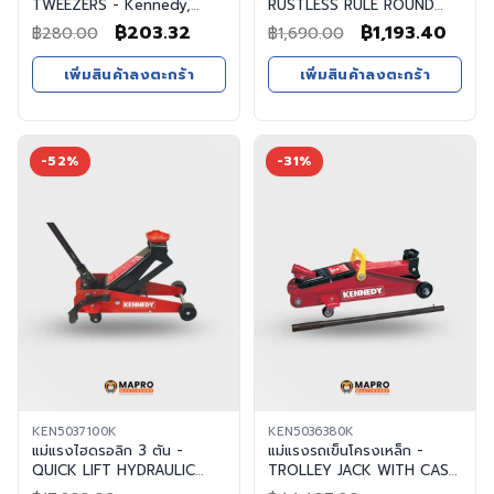
TWEEZERS - Kennedy,
RUSTLESS RULE ROUND
แหนบหนีบชิ้นงาน 120mm
END - Kennedy, ไม้บรรทัด
Original
Current
Original
Curr
฿
203.32
฿
1,193.40
฿
280.00
฿
1,690.00
FLAT BLADE PRECISION
ขนาน 600mm/24" RIGID
price
price
price
price
TWEEZERS
RUSTLESSRULE ROUND END
เพิ่มสินค้าลงตะกร้า
เพิ่มสินค้าลงตะกร้า
was:
is:
was:
is:
฿280.00.
฿203.32.
฿1,690.00.
฿1,19
-52%
-31%
KEN5037100K
KEN5036380K
แม่แรงไฮดรอลิก 3 ตัน -
แม่แรงรถเข็นโครงเหล็ก -
QUICK LIFT HYDRAULIC
TROLLEY JACK WITH CASE,
TROLLEY JACK
5-TONNE