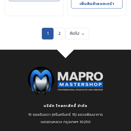
เพิ่มสินค้าลงตะกร้า
฿3,437.00.
฿1,971.45.
was:
is:
฿130,000.00.
฿94,500.00.
1
2
ถัดไป →
บริษัท ไทยภาสิทธิ์ จำกัด
15 ซอยรินรดา (ศรีนครินทร์ 15) แขวงพัฒนาการ
เขตสวนหลวง
กรุงเทพฯ 10250