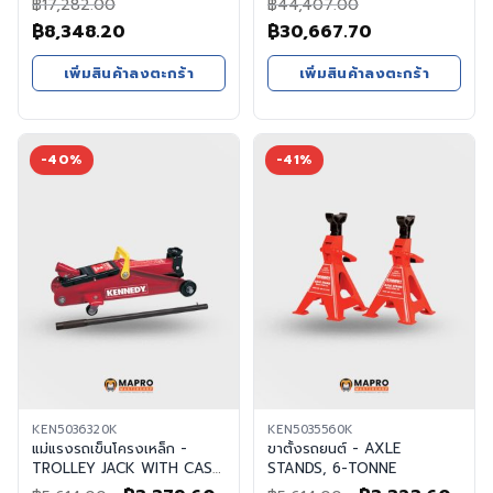
฿
17,282.00
฿
44,407.00
Original
Current
Original
Current
฿
8,348.20
฿
30,667.70
price
price
price
price
เพิ่มสินค้าลงตะกร้า
เพิ่มสินค้าลงตะกร้า
was:
is:
was:
is:
฿17,282.00.
฿8,348.20.
฿44,407.00.
฿30,667.70.
-40%
-41%
KEN5036320K
KEN5035560K
แม่แรงรถเข็นโครงเหล็ก -
ขาตั้งรถยนต์ - AXLE
TROLLEY JACK WITH CASE,
STANDS, 6-TONNE
2-TONNE