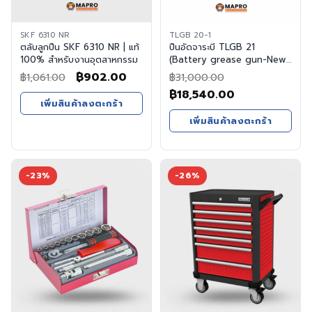
SKF 6310 NR
TLGB 20-1
ตลับลูกปืน SKF 6310 NR | แท้
ปืนอัดจาระบี TLGB 21
100% สำหรับงานอุตสาหกรรม
(Battery grease gun-New
version)
Original
Current
฿
902.00
฿
1,061.00
฿
31,000.00
price
price
Original
Current
฿
18,540.00
เพิ่มสินค้าลงตะกร้า
was:
is:
price
price
เพิ่มสินค้าลงตะกร้า
฿1,061.00.
฿902.00.
was:
is:
฿31,000.00.
฿18,540.00.
-23%
-26%