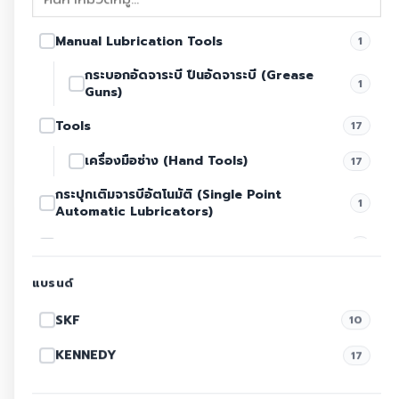
Manual Lubrication Tools
1
PHL FM10/400
MKU2-KW3-20003 428-230V
SKF PHL FM10/400 - เครื่อง
ชุดปั๊มเกียร์ระบบหล่อลื่นน้ำมัน
กระบอกอัดจาระบี ปืนอัดจาระบี (Grease
วัดความตึงสายพาน (Belt
อัตโนมัติ MKU 2-KW3-
1
frequency meter) ทดแทน
20003 428-230V
Guns)
฿
63,264.00
฿
76,000.00
ด้วย TKBT 10
Original
Current
Original
Current
฿
53,142.00
฿
36,400.00
Tools
17
price
price
price
price
อ่านเพิ่ม
เพิ่มสินค้าลงตะกร้า
เครื่องมือช่าง (Hand Tools)
was:
is:
was:
is:
17
฿63,264.00.
฿53,142.00.
฿76,000.00.
฿36,400.00.
กระปุกเติมจารบีอัตโนมัติ (Single Point
1
Automatic Lubricators)
-55%
-53%
จาระบี จารบี (Grease)
1
จาระบี สำหรับงานทั่วไป
1
แบรนด์
ตลับลูกปืน (Bearing)
1
SKF
10
ตลับลูกปืน SKF
1
KENNEDY
17
เครื่องตั้งศูนย์เพลาด้วยเลเซอร์ (Shaft
4