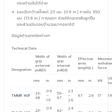
ของด้ามจับได้ง่าย
ระยะจับกว้างตั้งแต่ 23 มม. (0.9 in.) ภายใน 350
มม. (13.8 in.) ภายนอก ช่วยให้ถอดตลับลูกปืน
และส่วนประกอบจำนวนมากออกได้
ข้อมูลด้านเทคนิคต่างๆ
Technical Data
Width of
Width of
Effective
Maximu
grip
grip
arms
withdra
external
internal
length(L)
force
Designation
pull(D)
pull(d)
U
mm.
in.
mm.
in.
mm.
in.
kN
to
0.9
2.3
23-
59-
TMMR 40F
–
–
67
2.6
17
1.
48
67
1.9
2.6
0.9
2.4
23-
62-