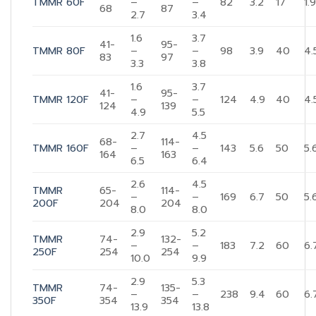
TMMR 60F
–
–
82
3.2
17
1.
68
87
2.7
3.4
1.6
3.7
41-
95-
TMMR 80F
–
–
98
3.9
40
4.
83
97
3.3
3.8
1.6
3.7
41-
95-
TMMR 120F
–
–
124
4.9
40
4.
124
139
4.9
5.5
2.7
4.5
68-
114-
TMMR 160F
–
–
143
5.6
50
5.
164
163
6.5
6.4
2.6
4.5
TMMR
65-
114-
–
–
169
6.7
50
5.
200F
204
204
8.0
8.0
2.9
5.2
TMMR
74-
132-
–
–
183
7.2
60
6.
250F
254
254
10.0
9.9
2.9
5.3
TMMR
74-
135-
–
–
238
9.4
60
6.
350F
354
354
13.9
13.8