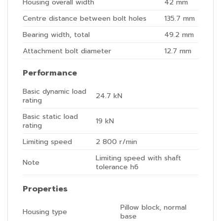
Housing overall width
42
mm
Centre distance between bolt holes
135.7
mm
Bearing width, total
49.2
mm
Attachment bolt diameter
12.7
mm
Performance
Basic dynamic load
24.7
kN
rating
Basic static load
19
kN
rating
Limiting speed
2 800
r/min
Limiting speed with shaft
Note
tolerance h6
Properties
Pillow block, normal
Housing type
base