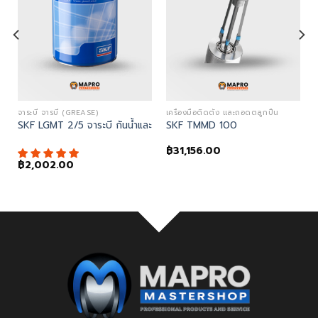
ALIGNMENT LASER TOOLS)
จาระบี จารบี (GREASE)
เครื่องมือติดตั้ง และถอดตลูกปืน
ย์เพลาด้วยเลเซอร์ (Shaft Alignment tool)
SKF LGMT 2/5 จาระบี กันน้ำและสนิมได้ดี
SKF TMMD 100
฿
31,156.00
฿
2,002.00
.