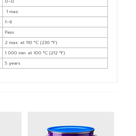
0–0
1 max.
1–6
Pass
2 max. at 110 °C (230 °F)
1 000 min. at 100 °C (212 °F)
5 years