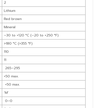
2
Lithium
Red brown
Mineral
–30 to +120 °C (–20 to +250 °F)
>180 °C (>355 °F)
110
11
265–295
+50 max.
+50 max.
‘M’
0–0