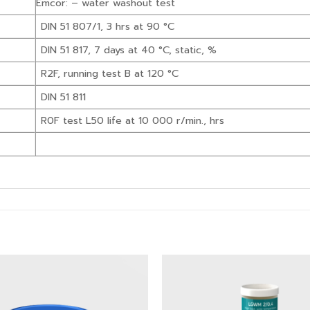
Emcor: – water washout test
DIN 51 807/1, 3 hrs at 90 °C
DIN 51 817, 7 days at 40 °C, static, %
R2F, running test B at 120 °C
DIN 51 811
R0F test L50 life at 10 000 r/min., hrs