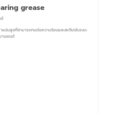
earing grease
ต์
ะหนาแน่นสูงที่สามารถทนต่อความร้อนและสเถียรในระยะ
บยานยนต์