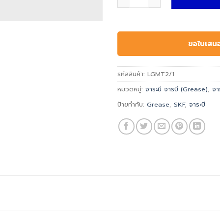
ขอใบเสน
รหัสสินค้า:
LGMT2/1
หมวดหมู่:
จาระบี จารบี (Grease)
,
จา
ป้ายกำกับ:
Grease
,
SKF
,
จาระบี