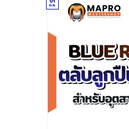
01
ก.ค.