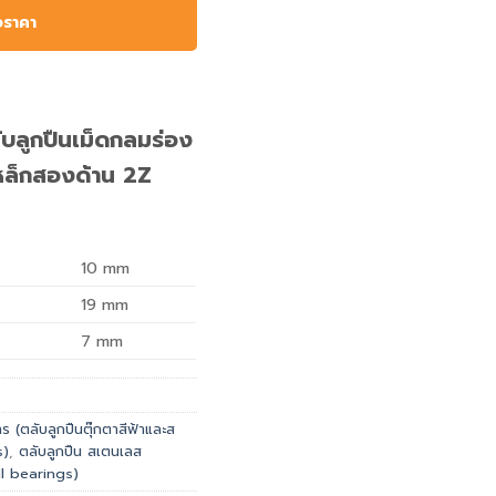
อราคา
ลูกปืนเม็ดกลมร่อง
หล็กสองด้าน 2Z
10
mm
19
mm
7
mm
 (ตลับลูกปืนตุ๊กตาสีฟ้าและส
s)
,
ตลับลูกปืน สเตนเลส
l bearings)