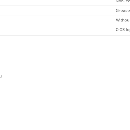
Non-co
Greas
Withou
0.03
k
อน