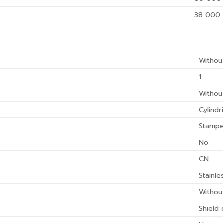
38 000
Withou
1
Withou
Cylindr
Stampe
No
CN
Stainle
Withou
Shield 