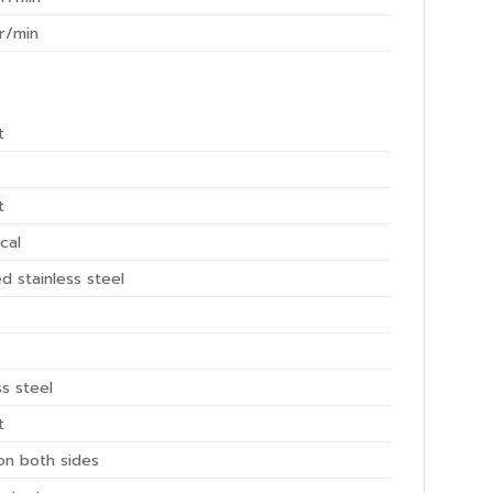
r/min
t
t
ical
d stainless steel
ss steel
t
on both sides