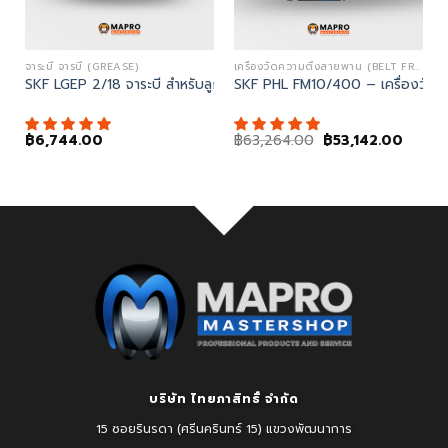
เลเซอร์ (BELT ALIGNMENT TOOLS)
จาระบี จารบี (GREASE)
เครื่องวัดความตึงสายพาน (BELT FREQUENCY METER)
KBA 40 – Belt Alignment
SKF LGEP 2/18 จาระบี สำหรับลูกปืนที่มีการโหลดสูง
SKF PHL FM10/400 – เครื่องวัด
Original
Curren
฿
6,744.00
฿
63,264.00
฿
53,142.00
price
price
was:
is:
฿63,264.00.
฿53,14
บริษัท ไทยภาสิทธิ์ จำกัด
15 ซอยรินรดา (ศรีนครินทร์ 15) แขวงพัฒนาการ