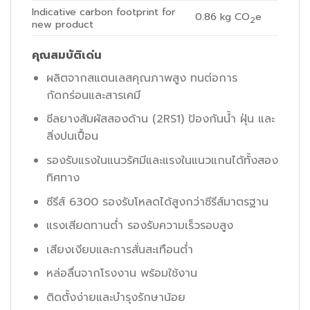
Indicative carbon footprint for
0.86
kg CO
e
2
new product
คุณสมบัติเด่น
ผลิตจากสแตนเลสคุณภาพสูง ทนต่อการ
กัดกร่อนและสารเคมี
ซีลยางสัมผัสสองด้าน (2RS1) ป้องกันน้ำ ฝุ่น และ
สิ่งปนเปื้อน
รองรับแรงในแนวรัศมีและแรงในแนวแกนได้ทั้งสอง
ทิศทาง
ซีรีส์ 6300 รองรับโหลดได้สูงกว่าซีรีส์มาตรฐาน
แรงเสียดทานต่ำ รองรับความเร็วรอบสูง
เสียงเงียบและการสั่นสะเทือนต่ำ
หล่อลื่นจากโรงงาน พร้อมใช้งาน
ติดตั้งง่ายและบำรุงรักษาน้อย