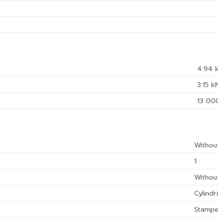
4.94
3.15
k
13 00
Withou
1
Withou
Cylindr
Stampe