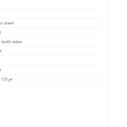
ss steel
t
n both sides
t
e
t
 CO
e
2