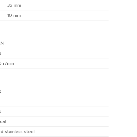
35
mm
10
mm
kN
N
0
r/min
t
t
ical
d stainless steel