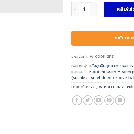
จำนวน SKF W 6003-2RS1 | ตล
หยิบใส่
ขอใบเสน
รหัสสินค้า:
W 6003-2RS1
หมวดหมู่:
ตลับลูกปืนอุตสาหกรรมอาหาร
แตนเลส - Food Industry Bearing
(Stainless steel deep groove bal
ป้ายกำกับ:
SKF
,
W 6003-2RS1
,
ตลั