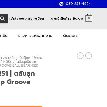
080-258-4624
เข้าสู่ระบบ / ลงทะเบียน
ตะกร้าสินค้า /
฿
0.00
0
ะเงิน
ข่าวสารและบทความ
ติดต่อเรา
หาร (ตลับลูกปืนตุ๊กตาสีฟ้าและ
RINGS)
/
ตลับลูกปืน สเต
GROOVE BALL BEARINGS)
1 | ตลับลูก
ep Groove