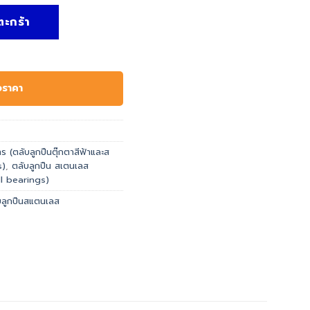
ับลูกปืนสแตนเลส Deep Groove Ball Bearing ชิ้น
ตะกร้า
อราคา
 (ตลับลูกปืนตุ๊กตาสีฟ้าและส
s)
,
ตลับลูกปืน สเตนเลส
l bearings)
บลูกปืนสแตนเลส