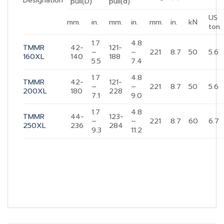
Designation
pull(D)
pull(d)
US
mm.
in.
mm.
in.
mm.
in.
kN
ton
1.7
4.8
TMMR
42-
121-
–
–
221
8.7
50
5.6
160XL
140
188
5.5
7.4
1.7
4.8
TMMR
42-
121-
–
–
221
8.7
50
5.6
200XL
180
228
7.1
9.0
1.7
4.8
TMMR
44-
123-
–
–
221
8.7
60
6.7
250XL
236
284
9.3
11.2