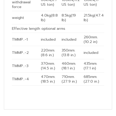
withdrawal
US ton)
US ton)
US ton)
force
4.0kg(8.8
8.5kg(19
21.5kg(47.4
weight
lb)
lb)
lb)
Effective length optional arms
260mm.
TMMP..-1
included
included
(10.2 in)
220mm.
350mm.
TMMP..-2
included
(8.6 in.)
(13.8 in.)
370mm.
460mm.
435mm.
TMMP..-3
(14.5 in.)
(18.1 in.)
(17.1 in)
470mm.
710mm.
685mm.
TMMP..-4
(18.5 in.)
(27.9 in.)
(27.0 in.)