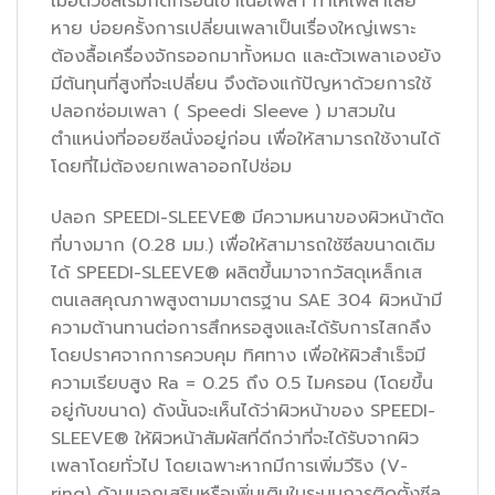
เมื่อตัวซีลเริ่มกัดกร่อนเข้าเนื้อเพลา ทำให้เพลาเสีย
หาย บ่อยครั้งการเปลี่ยนเพลาเป็นเรื่องใหญ่เพราะ
ต้องลื้อเครื่องจักรออกมาทั้งหมด และตัวเพลาเองยัง
มีต้นทุนที่สูงที่จะเปลี่ยน จึงต้องแก้ปัญหาด้วยการใช้
ปลอกซ่อมเพลา ( Speedi Sleeve ) มาสวมใน
ตำแหน่งที่ออยซีลนั่งอยู่ก่อน เพื่อให้สามารถใช้งานได้
โดยที่ไม่ต้องยกเพลาออกไปซ่อม
ปลอก SPEEDI-SLEEVE® มีความหนาของผิวหน้าตัด
ที่บางมาก (0.28 มม.) เพื่อให้สามารถใช้ซีลขนาดเดิม
ได้ SPEEDI-SLEEVE® ผลิตขึ้นมาจากวัสดุเหล็กเส
ตนเลสคุณภาพสูงตามมาตรฐาน SAE 304 ผิวหน้ามี
ความต้านทานต่อการสึกหรอสูงและได้รับการไสกลึง
โดยปราศจากการควบคุม ทิศทาง เพื่อให้ผิวสำเร็จมี
ความเรียบสูง Ra = 0.25 ถึง 0.5 ไมครอน (โดยขึ้น
อยู่กับขนาด) ดังนั้นจะเห็นได้ว่าผิวหน้าของ SPEEDI-
SLEEVE® ให้ผิวหน้าสัมผัสที่ดีกว่าที่จะได้รับจากผิว
เพลาโดยทั่วไป โดยเฉพาะหากมีการเพิ่มวีริง (V-
ring) ด้านนอกเสริมหรือเพิ่มเติมในระบบการติดตั้งซีล