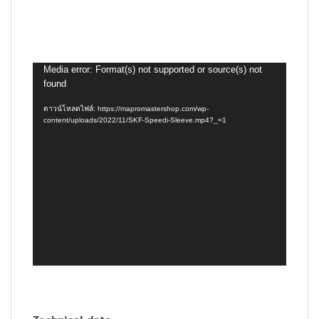
ตัว
Media error: Format(s) not supported or source(s) not
found
เล่น
ไฟล์
ดาวน์โหลดไฟล์: https://mapromastershop.com/wp-
วิดีโอ
content/uploads/2022/11/SKF-Speedi-Sleeve.mp4?_=1