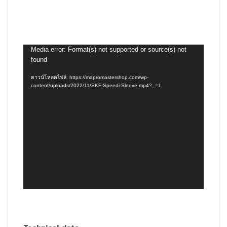
ตัว
Media error: Format(s) not supported or source(s) not
found
เล่น
ไฟล์
ดาวน์โหลดไฟล์: https://mapromastershop.com/wp-
วิดีโอ
content/uploads/2022/11/SKF-Speedi-Sleeve.mp4?_=1