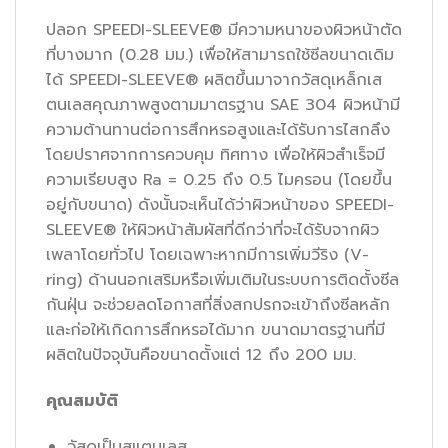
ปลอก SPEEDI-SLEEVE® มีความหนาของผิวหน้าตัด
ที่บางมาก (0.28 มม.) เพื่อให้สามารถใช้ซีลขนาดเดิม
ได้ SPEEDI-SLEEVE® ผลิตขึ้นมาจากวัสดุเหล็กเส
ตนเลสคุณภาพสูงตามมาตรฐาน SAE 304 ผิวหน้ามี
ความต้านทานต่อการสึกหรอสูงและได้รับการไสกลึง
โดยปราศจากการควบคุม ทิศทาง เพื่อให้ผิวสำเร็จมี
ความเรียบสูง Ra = 0.25 ถึง 0.5 ไมครอน (โดยขึ้น
อยู่กับขนาด) ดังนั้นจะเห็นได้ว่าผิวหน้าของ SPEEDI-
SLEEVE® ให้ผิวหน้าสัมผัสที่ดีกว่าที่จะได้รับจากผิว
เพลาโดยทั่วไป โดยเฉพาะหากมีการเพิ่มวีริง (V-
ring) ด้านนอกเสริมหรือเพิ่มเติมในระบบการติดตั้งซีล
กันฝุ่น จะช่วยลดโอกาสที่สิ่งสกปรกจะเข้าถึงซีลหลัก
และก่อให้เกิดการสึกหรอได้มาก ขนาดมาตรฐานที่มี
ผลิตในปัจจุบันคือขนาดตั้งแต่ 12 ถึง 200 มม.
คุณสมบัติ
วัสดุเป็นสแตนเลส