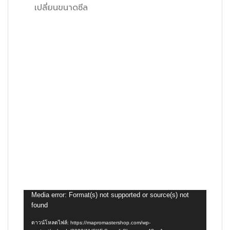
เปลี่ยนขนาดซีล
ตัว
Media error: Format(s) not supported or source(s) not
found
เล่น
ไฟล์
ดาวน์โหลดไฟล์: https://mapromastershop.com/wp-