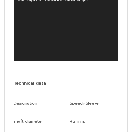
วิดีโอ
content/uploads/2022/11/SKF-Speedi-Sleeve.mp4?_=1
Technical data
Designation
Speedi-Sleeve
shaft diameter
42 mm.