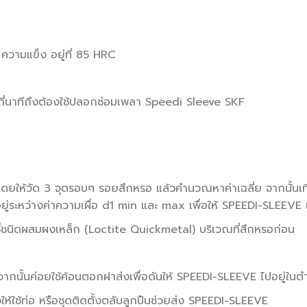
d ความแข็ง อยู่ที่ 85 HRC
่กี่นาทีถึงต้องใช้ปลอกซ่อมเพลา Speedi Sleeve SKF
โดยให้วัด 3 จุดรอบๆ รอยสึกหรอ แล้วคำนวณหาค่าเฉลี่ย จากนั้นเ
ู่ระหว่างค่าความเผื่อ d1 min และ max เพื่อให้ SPEEDI-SLEEVE 
อกซี่ชนิดผสมผงเหล็ก (Loctite Quickmetal) บริเวณที่สึกหรอก่อน
า
นั้นค่อยใช้ค้อนตอกฝาส่งเพื่อดันให้ SPEEDI-SLEEVE ไปอยู่ในตำ
้ใช้ท่อ หรือชุดติดตั้งตลับลูกปืนช่วยส่ง SPEEDI-SLEEVE