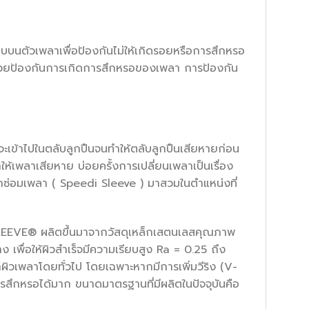
นตัวเพลาเพื่อป้องกันไม่ให้เกิดรอยหรือการสึกหรอ
รช่วยป้องกันการเกิดการสึกหรอของเพลา การป้องกัน
ที่จะเข้าไปในตลับลูกปืนจนทำให้ตลับลูกปืนเสียหายก่อน
ให้เพลาเสียหาย บ่อยครั้งการเปลี่ยนเพลาเป็นเรื่อง
ปลอกซ่อมเพลา ( Speedi Sleeve ) มาสวมในตำแหน่งที่
SLEEVE® ผลิตขึ้นมาจากวัสดุเหล็กเสตนเลสคุณภาพ
ื่อให้ผิวสำเร็จมีความเรียบสูง Ra = 0.25 ถึง
ากผิวเพลาโดยทั่วไป โดยเฉพาะหากมีการเพิ่มวีริง (V-
การสึกหรอได้มาก ขนาดมาตรฐานที่มีผลิตในปัจจุบันคือ