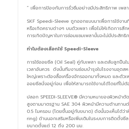
“ เพื่อการป้องกันการรั่วซึมอย่างมีประสิทธิภาพ เพ
SKF Speedi-Sleeve ถูกออกแบบมาเพื่อการใช้งานที
หรือเกิดคราบต่างๆ บนตัวเพลา เพื่อไม่ให้เกิดการ
การเกิดปัญหาในการซ่อมแซมเพลานั้นจะไม่มีประสิทธิภ
ทำไมต้องเลือกใช้
Speedi-Sleeve
การใช้ออยซีล (Oil Seal) คู่กับเพลา และตลับลูกปืนในเ
เวลาอันควร ดังนั้นทีมงานซ่อมบำรุงในโรงงานอุตสหกรร
ใหญ่เพราะต้องลื้อเครื่องจักรออกมาทั้งหมด และตัวเ
ออยซีลนั่งอยู่ก่อน เพื่อให้สามารถใช้งานได้โดยที่ไ
ปลอก SPEEDI-SLEEVE® มีความหนาของผิวหน้าตัดที่
สูงตามมาตรฐาน SAE 304 ผิวหน้ามีความต้านทานต่อก
0.5 ไมครอน (โดยขึ้นอยู่กับขนาด) ดังนั้นจะเห็นได้ว่
ring) ด้านนอกเสริมหรือเพิ่มเติมในระบบการติดตั้งซี
ขนาดตั้งแต่ 12 ถึง 200 มม.