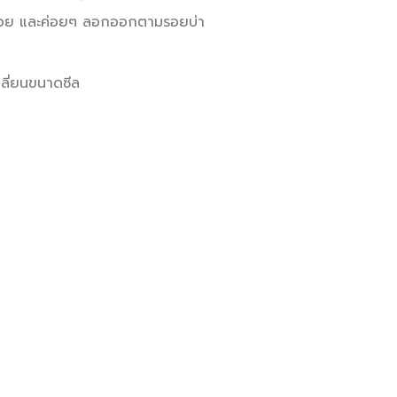
รอย และค่อยๆ ลอกออกตามรอยบ่า
ปลี่ยนขนาดซีล