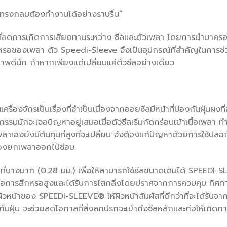
ลาทรงกลมต้องทำงานได้อย่างราบรื่น”
่ลดการเกิดการเสียดทานระหว่าง ซีลและตัวเพลา โดยการนำมาครอบบ
สึกหรอของเพลา ตัว Speedi-Sleeve จึงเป็นอุปกรณ์ที่สำคัญในกา
าพดีนัก ถ้าหากเพียงแต่เปลี่ยนแค่ตัวซีลอย่างเดียว
ครื่องจักรเป็นเรื่องที่จำเป็นเนื่องจากออยซีลมีหน้าที่ป้องกันฝุ่นผง
มมักจะเจอปัญหาอยู่เสมอเมื่อตัวซีลเริ่มกัดกร่อนเข้าเนื้อเพลา ทำ
พลาเองยังมีต้นทุนที่สูงที่จะเปลี่ยน จึงต้องแก้ปัญหาด้วยการใช้
ม่ต้องยกเพลาออกไปซ่อม
บางมาก (0.28 มม.) เพื่อให้สามารถใช้ซีลขนาดเดิมได้ SPEEDI-
ารสึกหรอสูงและได้รับการไสกลึงโดยปราศจากการควบคุม ทิศทาง เพ
าผิวหน้าของ SPEEDI-SLEEVE® ให้ผิวหน้าสัมผัสที่ดีกว่าที่จะได้รับจ
ลกันฝุ่น จะช่วยลดโอกาสที่สิ่งสกปรกจะเข้าถึงซีลหลักและก่อให้เกิด