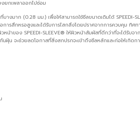
ม่ต้องยกเพลาออกไปซ่อม
บางมาก (0.28 มม.) เพื่อให้สามารถใช้ซีลขนาดเดิมได้ SPEEDI-
ารสึกหรอสูงและได้รับการไสกลึงโดยปราศจากการควบคุม ทิศทาง เพ
าผิวหน้าของ SPEEDI-SLEEVE® ให้ผิวหน้าสัมผัสที่ดีกว่าที่จะได้รับจ
ลกันฝุ่น จะช่วยลดโอกาสที่สิ่งสกปรกจะเข้าถึงซีลหลักและก่อให้เกิด
ม