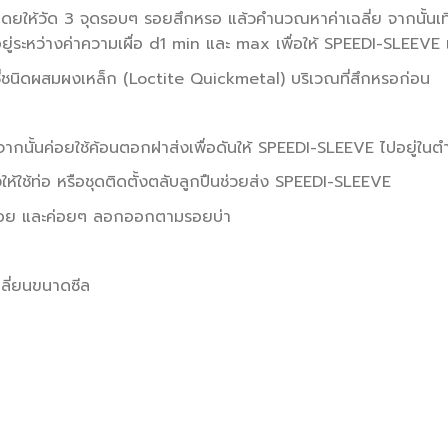
โดยให้วัด 3 จุดรอบๆ รอยสึกหรอ แล้วคำนวณหาค่าเฉลี่ย จากนั้นเ
ู่ระหว่างค่าความเผื่อ d1 min และ max เพื่อให้ SPEEDI-SLEEVE 
อกซี่ชนิดผสมผงเหล็ก (Loctite Quickmetal) บริเวณที่สึกหรอก่อน
า
นั้นค่อยใช้ค้อนตอกฝาส่งเพื่อดันให้ SPEEDI-SLEEVE ไปอยู่ในตำ
้ใช้ท่อ หรือชุดติดตั้งตลับลูกปืนช่วยส่ง SPEEDI-SLEEVE
รอย และค่อยๆ ลอกออกตามรอยบ่า
ปลี่ยนขนาดซีล