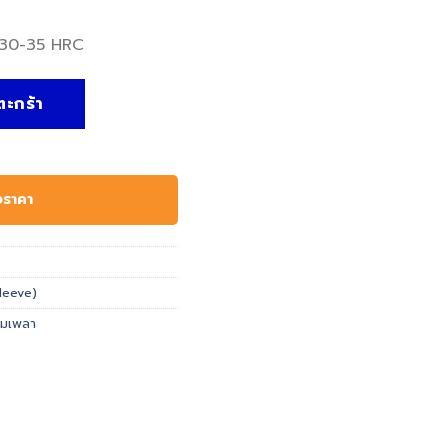
ี่ 30-35 HRC
Sleeve ชิ้น
ตะกร้า
อราคา
leeve)
อมเพลา