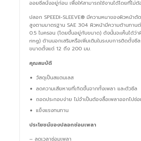
ออยซีลนั่งอยู่ก่อน เพื่อให้สามารถใช้งานได้โดยที่ไ
ปลอก SPEEDI-SLEEVE® มีความหนาของผิวหน้าตัดที่
สูงตามมาตรฐาน SAE 304 ผิวหน้ามีความต้านทานต่อก
0.5 ไมครอน (โดยขึ้นอยู่กับขนาด) ดังนั้นจะเห็นได้ว่
ring) ด้านนอกเสริมหรือเพิ่มเติมในระบบการติดตั้งซี
ขนาดตั้งแต่ 12 ถึง 200 มม.
คุณสมบัติ
วัสดุเป็นสแตนเลส
ลดความเสียหายที่เกิดขึ้นจากทั้งเพลา และตัวซีล
ถอดประกอบง่าย ไม่จำเป็นต้องลื้อเพลาออกไปซ่อ
แข็งแรงทนทาน
ประโยชน์ของปลอกซ่อมเพลา
– ลดเวลาซ่อมเพลา