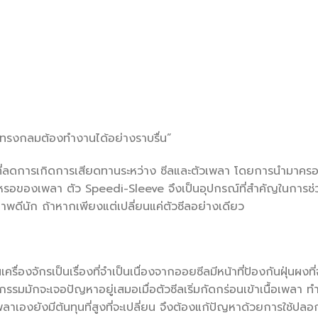
ลาทรงกลมต้องทำงานได้อย่างราบรื่น”
่ลดการเกิดการเสียดทานระหว่าง ซีลและตัวเพลา โดยการนำมาครอบบ
สึกหรอของเพลา ตัว Speedi-Sleeve จึงเป็นอุปกรณ์ที่สำคัญในกา
าพดีนัก ถ้าหากเพียงแต่เปลี่ยนแค่ตัวซีลอย่างเดียว
ครื่องจักรเป็นเรื่องที่จำเป็นเนื่องจากออยซีลมีหน้าที่ป้องกันฝุ่นผง
มมักจะเจอปัญหาอยู่เสมอเมื่อตัวซีลเริ่มกัดกร่อนเข้าเนื้อเพลา ทำ
พลาเองยังมีต้นทุนที่สูงที่จะเปลี่ยน จึงต้องแก้ปัญหาด้วยการใช้