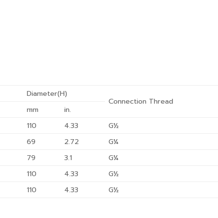
Diameter(H)
Connection Thread
mm
in.
110
4.33
G½
69
2.72
G¼
79
3.1
G¼
110
4.33
G½
110
4.33
G½