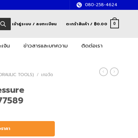
080-258-4624
เข้าสู่ระบบ / ลงทะเบียน
ตะกร้าสินค้า /
฿
0.00
0
ะเงิน
ข่าวสารและบทความ
ติดต่อเรา
HYDRAULIC TOOLS)
/
เกจวัด
essure
77589
อราคา