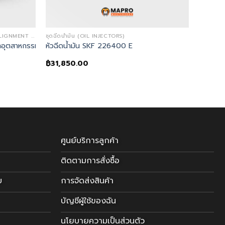
เครื่องตั้งศูนย์เพลาด้วยเลเซอร์ (SHAFT ALIGNMENT LASER TOOLS)
ชุดฉีดน้ำมัน (OIL INJECTORS)
พลาอุตสาหกรรม (Shaft Alignment Tool)
หัวฉีดน้ำมัน SKF 226400 E
฿
31,850.00
nt
00.00.
ศูนย์บริการลูกค้า
ติดตามการสั่งซื้อ
บ
การจัดส่งสินค้า
บัญชีผู้ใช้ของฉัน
นโยบายความเป็นส่วนตัว