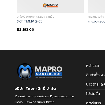
เครื่องมือติดตั้ง และถอดตลูกปืน
เกจวัดแรงดั
SKF TMMP 2×65
เกจวัดแรง
฿
2,183.00
หน้าแรก
สินค้าทั้งห
ข่าวสารแล
บริษัท ไทยภาสิทธิ์ จำกัด
โปรโมชั่น
15 ซอยรินรดา (ศรีนครินทร์ 15) แขวงพัฒนาการ
เขตสวนหลวง
กรุงเทพฯ 10250
ติดต่อเรา