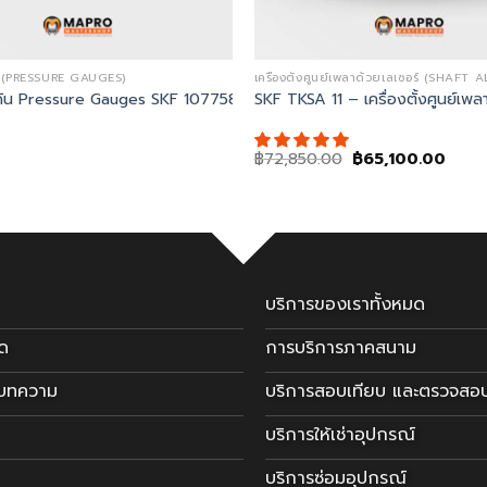
น (PRESSURE GAUGES)
ดัน Pressure Gauges SKF 1077587
SKF TKSA 11 – เครื่องตั้งศูนย์เ
Original
Curre
฿
72,850.00
฿
65,100.00
price
price
was:
is:
฿72,850.00.
฿65,1
บริการของเราทั้งหมด
มด
การบริการภาคสนาม
ะบทความ
บริการสอบเทียบ และตรวจสอ
บริการให้เช่าอุปกรณ์
บริการซ่อมอุปกรณ์