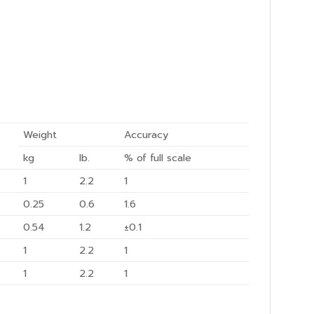
Weight
Accuracy
kg
lb.
% of full scale
1
2.2
1
0.25
0.6
1.6
0.54
1.2
±0.1
1
2.2
1
1
2.2
1