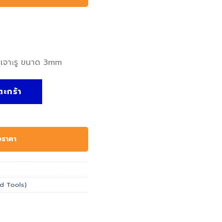
กเจาะรู ขนาด 3mm
R PUNCH - Kennedy, เหล็กเจาะรู ขนาด 3mm ชิ้น
ตะกร้า
อราคา
and Tools)