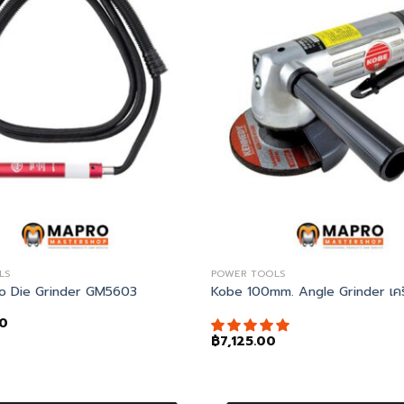
LS
POWER TOOLS
o Die Grinder GM5603
Kobe 100mm. Angle Grinder เครื
00
฿
7,125.00