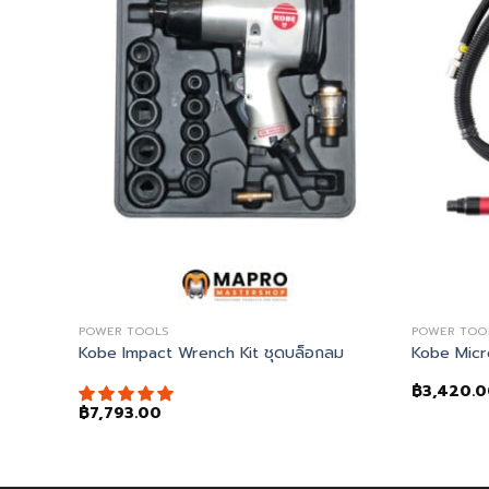
POWER TOOLS
POWER TOO
UM TESTING & BRAKE BLEEDING KIT
Kobe Impact Wrench Kit ชุดบล็อกลม
Kobe Micr
฿
3,420.
฿
7,793.00