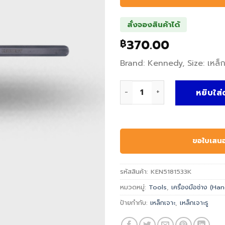
สั่งจองสินค้าได้
370.00
฿
Brand: Kennedy, Size: เหล็
จำนวน เหล็กเจาะรู LONG TAPE
หยิบใส่
ขอใบเสน
รหัสสินค้า:
KEN5181533K
หมวดหมู่:
Tools
,
เครื่องมือช่าง (H
ป้ายกำกับ:
เหล็กเจาะ
,
เหล็กเจาะรู