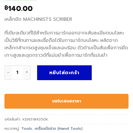
140.00
฿
เหล็กขีด MACHINISTS SCRIBER
ที่เขียงเดียวที่ใช้สำหรับการมาร์กออกจากเส้นละเอียดบนโลหะ
เป็นวิธีที่ทนทานและเชื่อถือได้ในการมาร์กบนโลหะ ผลิตจาก
เหล็กกล้าเกรดสูงชุบแข็งและอบร้อน ตัวด้ามเป็นสันเพื่อการยึด
เกาะสูงและจุดกราวด์ที่แม่นยำเพื่อการมาร์กที่แม่นยำ
จำนวน KEN5184350K เหล็กขีด MACHINISTS SCRIBER ชิ้น
หยิบใส่ตะกร้า
ขอใบเสนอราคา
รหัสสินค้า:
KEN5184350K
หมวดหมู่:
Tools
,
เครื่องมือช่าง (Hand Tools)