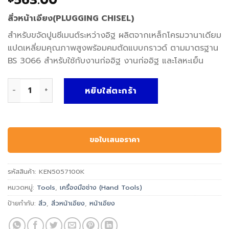
563.00
สิ่วหน้าเอียง(PLUGGING CHISEL)
สำหรับขจัดปูนซีเมนต์ระหว่างอิฐ ผลิตจากเหล็กโครมวานาเดียม
แปดเหลี่ยมคุณภาพสูงพร้อมคมตัดแบบกราวด์ ตามมาตรฐาน
BS 3066 สำหรับใช้กับงานก่ออิฐ งานก่ออิฐ และโลหะเย็น
จำนวน สิ่วหน้าเอียง-PLUGGING CHISEL ชิ้น
หยิบใส่ตะกร้า
ขอใบเสนอราคา
รหัสสินค้า:
KEN5057100K
หมวดหมู่:
Tools
,
เครื่องมือช่าง (Hand Tools)
ป้ายกำกับ:
สิ่ว
,
สิ่วหน้าเอียง
,
หน้าเอียง