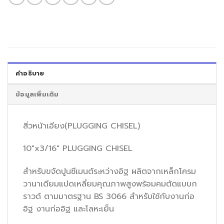
คำอธิบาย
ข้อมูลเพิ่มเติม
สิ่วหน้าเอียง(PLUGGING CHISEL)
10″x3/16″ PLUGGING CHISEL
สำหรับขจัดปูนซีเมนต์ระหว่างอิฐ ผลิตจากเหล็กโครม
วานาเดียมแปดเหลี่ยมคุณภาพสูงพร้อมคมตัดแบบก
ราวด์ ตามมาตรฐาน BS 3066 สำหรับใช้กับงานก่อ
อิฐ งานก่ออิฐ และโลหะเย็น