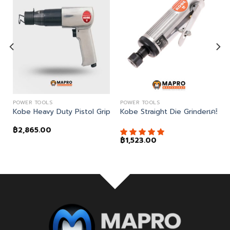
POWER TOOLS
POWER TOOLS
ชุดสกัดลม
Kobe Heavy Duty Pistol Grip Hammer HP2190
Kobe Straight Die Grinderเครื่อ
฿
2,865.00
฿
1,523.00