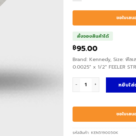
ขอใบเสน
สั่งจองสินค้าได้
95.00
฿
Brand: Kennedy, Size: ฟีลเ
0.0025″ x 1/2″ FEELER ST
จำนวน ฟีลเลอร์ เกจ แบบยาว F
หยิบใส่
ขอใบเสน
รหัสสินค้า:
KEN5190050K