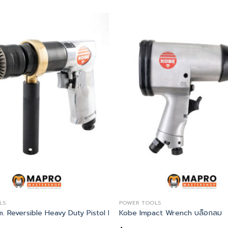
LS
POWER TOOLS
 Reversible Heavy Duty Pistol Drill DPR813
Kobe Impact Wrench บล็อกลม