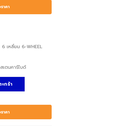
อราคา
ิก 6 เหลี่ยม 6-WHEEL
งสเตนคาร์ไบด์
จกและกระเบื้องเซรามิก 6 เหลี่ยม 6-WHEEL GLASS & TILE CUTTE
ตะกร้า
อราคา