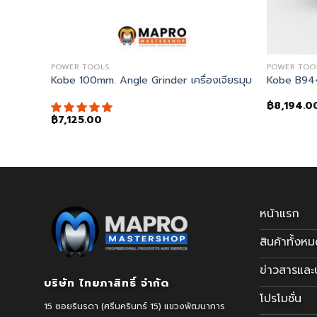
POWER TOOLS
POWER TOO
UM TESTING & BRAKE BLEEDING KIT
Kobe 100mm. Angle Grinder เครื่องเจียรมุม
Kobe B944
฿
8,194.0
฿
7,125.00
หน้าแรก
สินค้าทั้งห
ข่าวสารแล
บริษัท ไทยภาสิทธิ์ จำกัด
โปรโมชั่น
15 ซอยรินรดา (ศรีนครินทร์ 15) แขวงพัฒนาการ