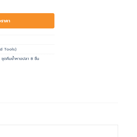
อราคา
and Tools)
,
ชุดคีมย้ำหางปลา 8 ชิ้น