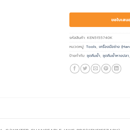
ขอใบเสน
รหัสสินค้า:
KEN5155740K
หมวดหมู่:
Tools
,
เครื่องมือช่าง (H
ป้ายกำกับ:
ชุดคีมย้ำ
,
ชุดคีมย้ำหางปลา