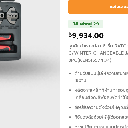
ขอใบเสน
มีสินค้าอยู่ 29
9,934.00
฿
ชุดคีมย้ำหางปลา 8 ชิ้น RA
C/WINTER CHANGEABLE 
8PC(KEN5155740K)
ด้ามจับแบบนุ่มให้ความสบายแ
ใช้งาน
ผลิตจากเหล็กที่ผ่านการอบช
เคลือบสังกะสีฟอสเฟตทำให
ล้อปรับความตึงช่วยให้คุณตั
ที่จับวงล้อช่วยให้ผู้ใช้ออกแ
การเปลี่ยนกรามแบบปลดเร็วเป