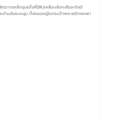
ิตจากเหล็กชุบแข็งที่มีผิวเคลือบสังกะสีออกไซด์
และด้ามจับแบบนุ่ม ทั้งหมดอยู่ในกระเป๋าพลาสติกพกพา