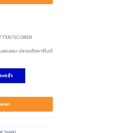
 CUTTER/SCORER
ตนสองคม ปลายตัดคาร์ไบด์
ตัดกระเบื้อง TILE CUTTER/SCORER ชิ้น
ตะกร้า
อราคา
and Tools)