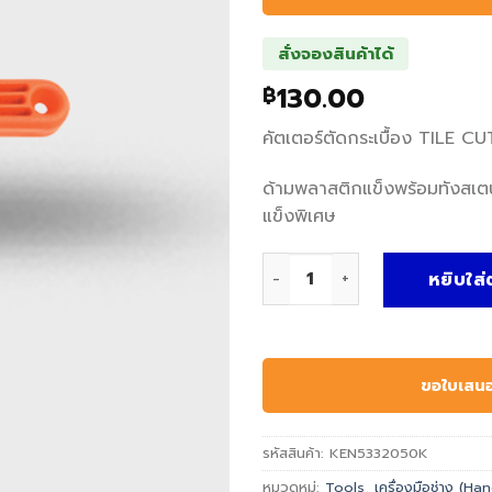
สั่งจองสินค้าได้
130.00
฿
คัตเตอร์ตัดกระเบื้อง TILE
ด้ามพลาสติกแข็งพร้อมทังสเ
แข็งพิเศษ
จำนวน KEN5332050K คัตเตอร์
หยิบใส่
ขอใบเสน
รหัสสินค้า:
KEN5332050K
หมวดหมู่:
Tools
,
เครื่องมือช่าง (H