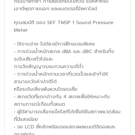
กระเป๋าพกพา การสอบเทียบไขควง แจ็คสำหรับ
เอาต์พุตภายนอก และแบตเตอรี่อัลคาไลน์
คุณสมบัติ ของ SKF TMSP 1 Sound Pressure
Meter
• ใช้งานง่าย ไม่ต้องมีการฝึกอบรมพิเศษ
• การถ่วงน้ำหนักสเกล dBA และ dBC สำหรับทั้ง
ระดับเสียงทั่วไปและ
การวัดสัญญาณรบกวนความถี่ต่ำ
• การถ่วงน้ำหนักตามเวลาที่รวดเร็วและช้าทำให้
สามารถวัดค่าปกติได้
หรือระดับเสียงผันผวนโดยเฉลี่ย
• สเกลวัดที่แตกต่างกัน 4 สเกลเพื่อให้เหมาะกับ
สถานการณ์เกือบทั้งหมด
• ผู้ใช้สามารถเลือกแบ็คไลท์ได้เพื่อใช้ในสภาพแวดล้อม
ที่มีแสงน้อย
• จอ LCD สี่หลักพร้อมจอแสดงผลแบบดิจิตอลและ
กราฟแท่ง