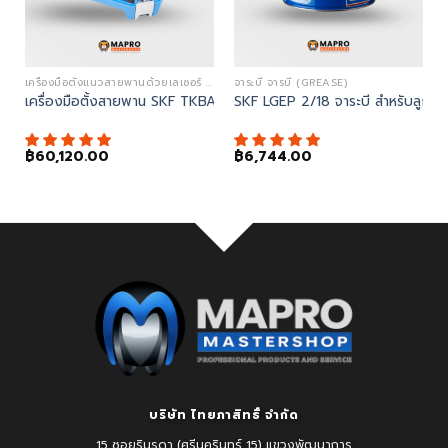
ALIGNMENT LASER TOOLS)
เครื่องมือตั้งแนวสายพานด้วยเลเซอร์ (BELT ALIGNMENT TOOLS)
จาระบี จารบี (GREASE)
ย์เพลาด้วยเลเซอร์ (Shaft Alignment Tool)
เครื่องมือตั้งสายพาน SKF TKBA 40 – Belt Alignment
SKF LGEP 2/18 จาระบี สำหรับลูกปืนท
Current
฿
60,120.00
฿
6,744.00
price
is:
฿125,580.00.
บริษัท ไทยภาสิทธิ์ จำกัด
15 ซอยรินรดา (ศรีนครินทร์ 15) แขวงพัฒนาการ