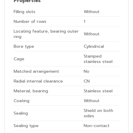
Properties
Filling slots
Without
Number of rows
1
Locating feature, bearing outer
Without
ring
Bore type
Cylindrical
Stamped
Cage
stainless steel
Matched arrangement
No
Radial internal clearance
CN
Material, bearing
Stainless steel
Coating
Without
Shield on both
Sealing
sides
Sealing type
Non-contact