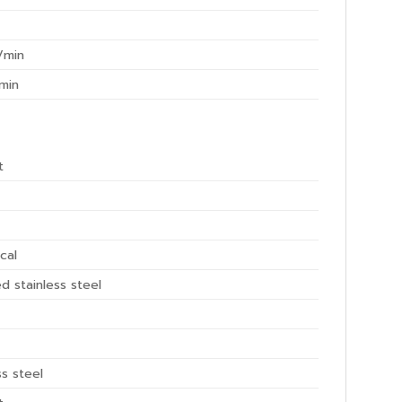
/min
min
t
ical
d stainless steel
ss steel