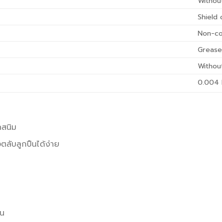
Withou
Shield 
Non-co
Greas
Withou
0.004
ดสนิม
ลับลูกปืนได้ง่าย
อน