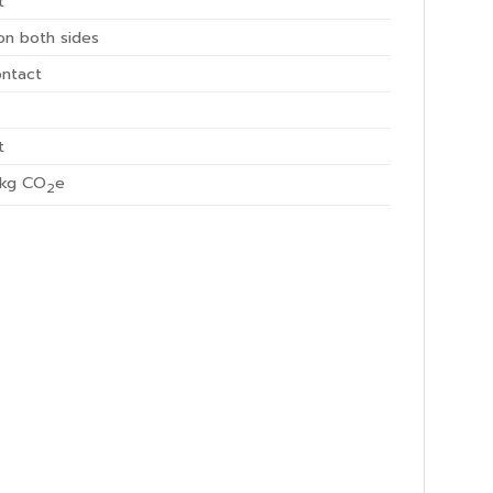
t
on both sides
ntact
e
t
kg CO
e
2