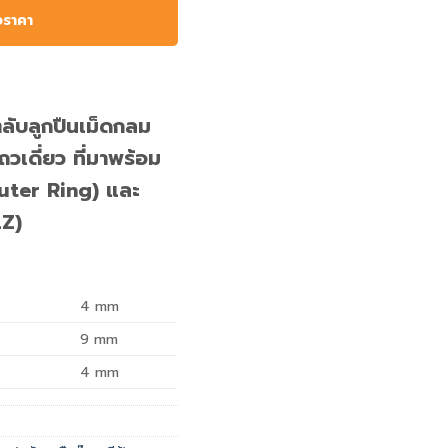
อราคา
ับลูกปืนเม็ดกลม
เดี่ยว ที่มาพร้อม
uter Ring) และ
2Z)
4
mm
9
mm
4
mm