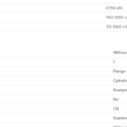
0.114
kN
140 000
r
70 000
r/
Withou
1
Flange
Cylindr
Stampe
No
CN
Stainle