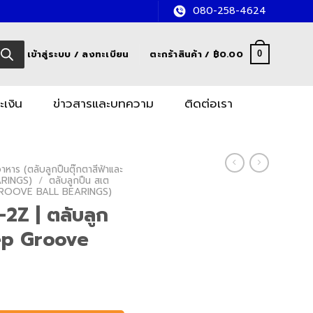
080-258-4624
เข้าสู่ระบบ / ลงทะเบียน
ตะกร้าสินค้า /
฿
0.00
0
ะเงิน
ข่าวสารและบทความ
ติดต่อเรา
หาร (ตลับลูกปืนตุ๊กตาสีฟ้าและ
RINGS)
/
ตลับลูกปืน สเต
GROOVE BALL BEARINGS)
2Z | ตลับลูก
ep Groove