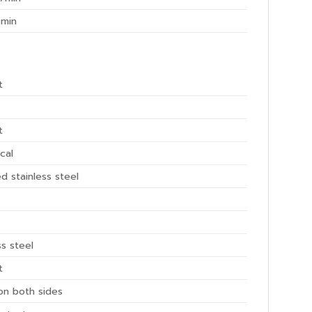
min
t
t
ical
d stainless steel
ss steel
t
on both sides