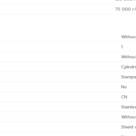
75 000
r/
Withou
1
Withou
Cylindr
Stampe
No
CN
Stainle
Withou
Shield 