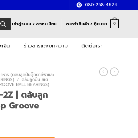
080-258-4624
เข้าสู่ระบบ / ลงทะเบียน
ตะกร้าสินค้า /
฿
0.00
0
ะเงิน
ข่าวสารและบทความ
ติดต่อเรา
หาร (ตลับลูกปืนตุ๊กตาสีฟ้าและ
RINGS)
/
ตลับลูกปืน สเต
GROOVE BALL BEARINGS)
2Z | ตลับลูก
ep Groove