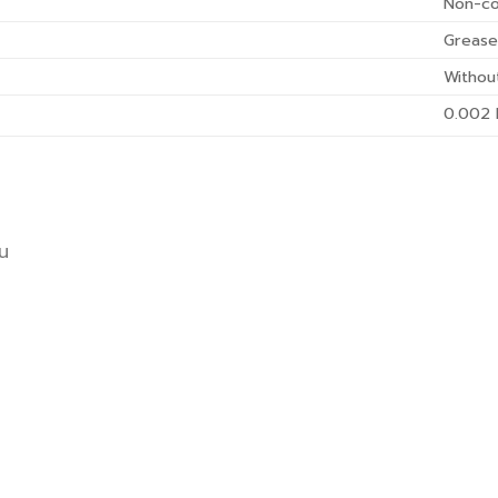
Non-co
Greas
Withou
0.002
อน