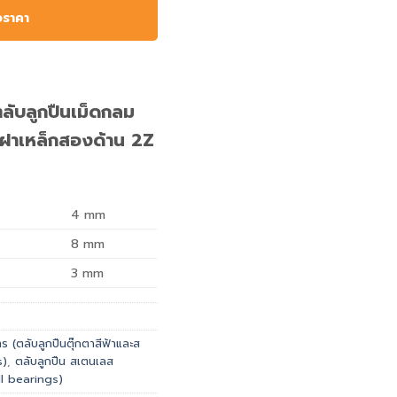
อราคา
ับลูกปืนเม็ดกลม
ฝาเหล็กสองด้าน 2Z
4
mm
8
mm
3
mm
 (ตลับลูกปืนตุ๊กตาสีฟ้าและส
s)
,
ตลับลูกปืน สเตนเลส
l bearings)