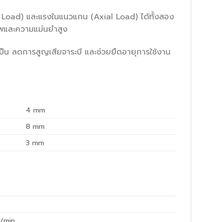
Load) และแรงในแนวแกน (Axial Load) ได้ทั้งสอง
ภาพและความแม่นยำสูง
ปืน ลดการสูญเสียจาระบี และช่วยยืดอายุการใช้งาน
4
mm
8
mm
3
mm
/min