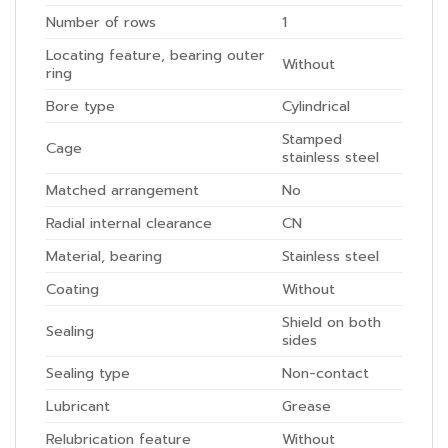
Number of rows
1
Locating feature, bearing outer
Without
ring
Bore type
Cylindrical
Stamped
Cage
stainless steel
Matched arrangement
No
Radial internal clearance
CN
Material, bearing
Stainless steel
Coating
Without
Shield on both
Sealing
sides
Sealing type
Non-contact
Lubricant
Grease
Relubrication feature
Without