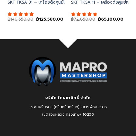
ase gun (TLGB 21 รหัสแทน)
SKF TKSA 31 – เครื่องตั้งศูนย์เพลาด้วยเลเซอร์ (Shaft Alignment Too
SKF TKSA 11 – เครื่องตั้งศูนย์เพ
Original
Current
Original
Curre
฿
140,550.00
฿
125,580.00
฿
72,850.00
฿
65,100.00
price
price
price
price
was:
is:
was:
is:
฿140,550.00.
฿125,580.00.
฿72,850.00.
฿65,1
บริษัท ไทยภาสิทธิ์ จำกัด
15 ซอยรินรดา (ศรีนครินทร์ 15) แขวงพัฒนาการ
เขตสวนหลวง
กรุงเทพฯ 10250