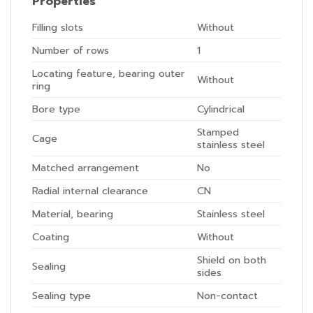
Properties
Filling slots
Without
Number of rows
1
Locating feature, bearing outer
Without
ring
Bore type
Cylindrical
Stamped
Cage
stainless steel
Matched arrangement
No
Radial internal clearance
CN
Material, bearing
Stainless steel
Coating
Without
Shield on both
Sealing
sides
Sealing type
Non-contact