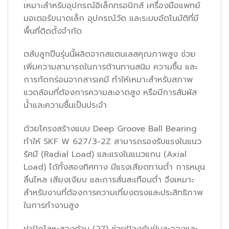
เหมาะสำหรับอุปกรณ์อิเล็กทรอนิกส์ เครื่องมือแพทย์
มอเตอร์ขนาดเล็ก อุปกรณ์วัด และระบบอัตโนมัติที่มี
พื้นที่ติดตั้งจำกัด
ตลับลูกปืนรุ่นนี้ผลิตจากสแตนเลสคุณภาพสูง ช่วย
เพิ่มความสามารถในการต้านทานสนิม ความชื้น และ
การกัดกร่อนจากสารเคมี ทำให้เหมาะสำหรับสภาพ
แวดล้อมที่ต้องการความสะอาดสูง หรือมีการสัมผัส
น้ำและความชื้นเป็นประจำ
ด้วยโครงสร้างแบบ Deep Groove Ball Bearing
ทำให้ SKF W 627/3-2Z สามารถรองรับแรงในแนว
รัศมี (Radial Load) และแรงในแนวแกน (Axial
Load) ได้ทั้งสองทิศทาง มีแรงเสียดทานต่ำ การหมุน
ลื่นไหล เสียงเงียบ และการสั่นสะเทือนต่ำ จึงเหมาะ
สำหรับงานที่ต้องการความเที่ยงตรงและประสิทธิภาพ
ในการทำงานสูง
ฝาปิดโลหะสองด้าน (2Z) ช่วยป้องกันฝุ่นละอองและ