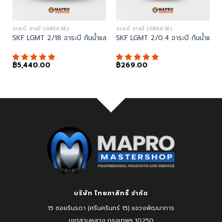
FREQUENCY METER)
จาระบี จารบี (GREASE)
จาระบี จารบี (GREASE)
งวัดความตึงสายพาน (Belt frequency meter) ทดแทนด้วย TKBT 10
SKF LGMT 2/18 จาระบี กันน้ำและสนิมได้ดี
SKF LGMT 2/0.4 จาระบี กันน้ำและสนิ
rrent
฿
5,440.00
฿
269.00
ice
3,142.00.
บริษัท ไทยภาสิทธิ์ จำกัด
15 ซอยรินรดา (ศรีนครินทร์ 15) แขวงพัฒนาการ
เขตสวนหลวง
กรุงเทพฯ 10250