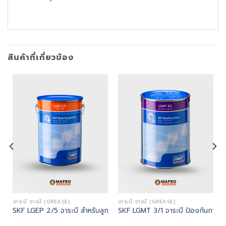
สินค้าที่เกี่ยวข้อง
ALIGNMENT LASER TOOLS)
จาระบี จารบี (GREASE)
จาระบี จารบี (GREASE)
ย์เพลาด้วยเลเซอร์ (Shaft Alignment Tool)
SKF LGEP 2/5 จาระบี สำหรับลูกปืนที่มีการโหลดสูง
SKF LGMT 3/1 จาระบี ป้องกันการเก