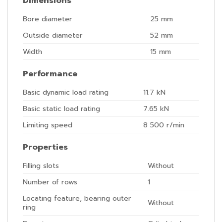
Dimensions
Bore diameter
25
mm
Outside diameter
52
mm
Width
15
mm
Performance
Basic dynamic load rating
11.7
kN
Basic static load rating
7.65
kN
Limiting speed
8 500
r/min
Properties
Filling slots
Without
Number of rows
1
Locating feature, bearing outer
Without
ring