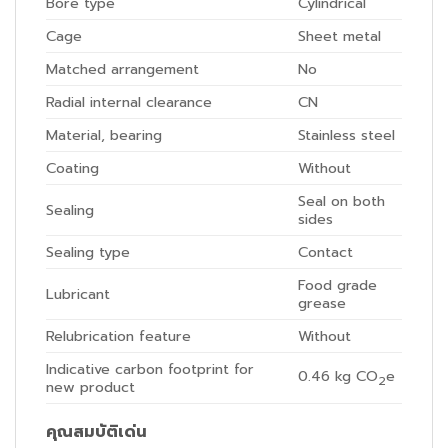
Bore type
Cylindrical
Cage
Sheet metal
Matched arrangement
No
Radial internal clearance
CN
Material, bearing
Stainless steel
Coating
Without
Seal on both
Sealing
sides
Sealing type
Contact
Food grade
Lubricant
grease
Relubrication feature
Without
Indicative carbon footprint for
0.46
kg CO
e
2
new product
คุณสมบัติเด่น