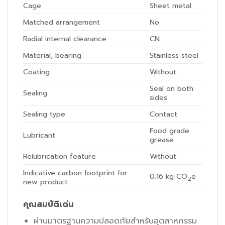
Cage
Sheet metal
Matched arrangement
No
Radial internal clearance
CN
Material, bearing
Stainless steel
Coating
Without
Seal on both
Sealing
sides
Sealing type
Contact
Food grade
Lubricant
grease
Relubrication feature
Without
Indicative carbon footprint for
0.16
kg CO
e
2
new product
คุณสมบัติเด่น
ผ่านมาตรฐานความปลอดภัยสำหรับอุตสาหกรรม