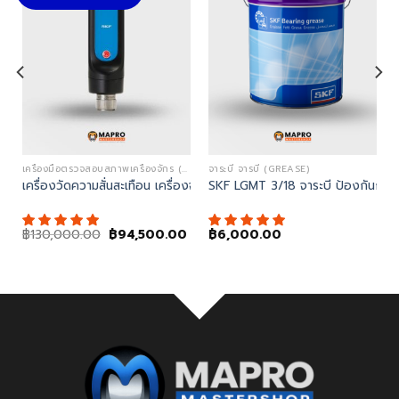
เครื่องมือตรวจสอบสภาพเครื่องจักร (CONDITION MONITORING)
จาระบี จารบี (GREASE)
เครื่องวัดความสั่นสะเทือน เครื่องจักร SKF CMDT 391 K-SL
SKF LGMT 3/18 จาระบี ป้องกันการเ
Original
Current
฿
130,000.00
฿
94,500.00
฿
6,000.00
price
price
was:
is:
฿130,000.00.
฿94,500.00.