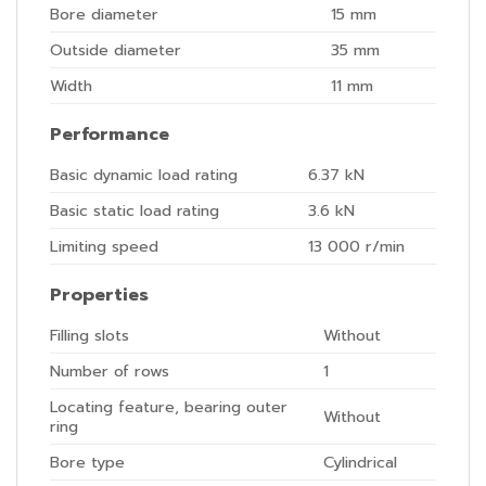
Bore diameter
15
mm
Outside diameter
35
mm
Width
11
mm
Performance
Basic dynamic load rating
6.37
kN
Basic static load rating
3.6
kN
Limiting speed
13 000
r/min
Properties
Filling slots
Without
Number of rows
1
Locating feature, bearing outer
Without
ring
Bore type
Cylindrical