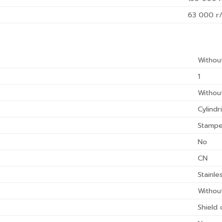
63 000
r/
Withou
1
Withou
Cylindr
Stampe
No
CN
Stainle
Withou
Shield 