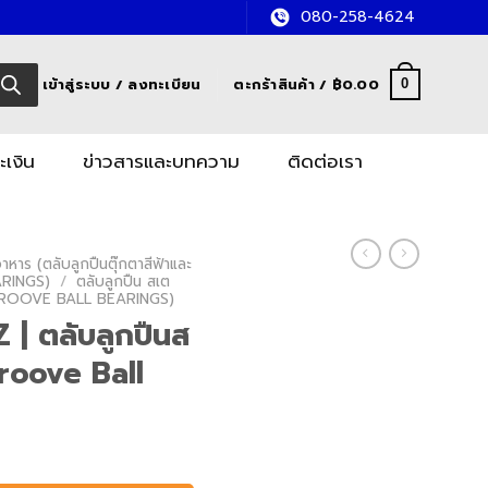
080-258-4624
เข้าสู่ระบบ / ลงทะเบียน
ตะกร้าสินค้า /
฿
0.00
0
ะเงิน
ข่าวสารและบทความ
ติดต่อเรา
หาร (ตลับลูกปืนตุ๊กตาสีฟ้าและ
RINGS)
/
ตลับลูกปืน สเต
GROOVE BALL BEARINGS)
| ตลับลูกปืนส
oove Ball