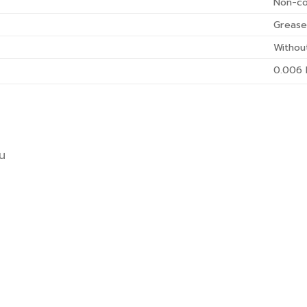
Non-co
Greas
Withou
0.006
อน