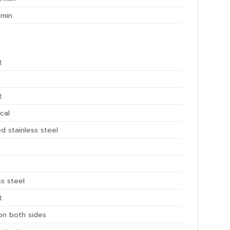
min
t
t
ical
d stainless steel
ss steel
t
on both sides