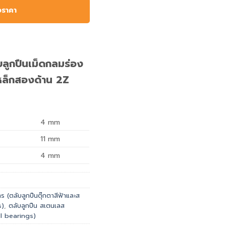
อราคา
ูกปืนเม็ดกลมร่อง
หล็กสองด้าน 2Z
4
mm
11
mm
4
mm
 (ตลับลูกปืนตุ๊กตาสีฟ้าและส
s)
,
ตลับลูกปืน สเตนเลส
l bearings)