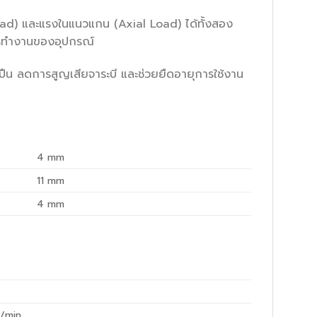
d) และแรงในแนวแกน (Axial Load) ได้ทั้งสอง
การทำงานของอุปกรณ์
ปืน ลดการสูญเสียจาระบี และช่วยยืดอายุการใช้งาน
4
mm
11
mm
4
mm
/min