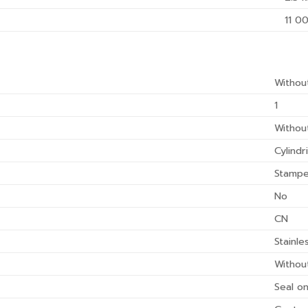
11 0
Withou
1
Withou
Cylindr
Stampe
No
CN
Stainle
Withou
Seal o