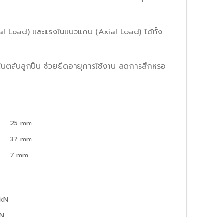
l Load) และแรงในแนวแกน (Axial Load) ได้ทั้ง
ายในตลับลูกปืน ช่วยยืดอายุการใช้งาน ลดการสึกหรอ
25
mm
37
mm
7
mm
kN
N