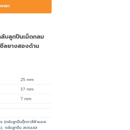
อราคา
ับลูกปืนเม็ดกลม
ซีลยางสองด้าน
25
mm
37
mm
7
mm
 (ตลับลูกปืนตุ๊กตาสีฟ้าและส
s)
,
ตลับลูกปืน สเตนเลส