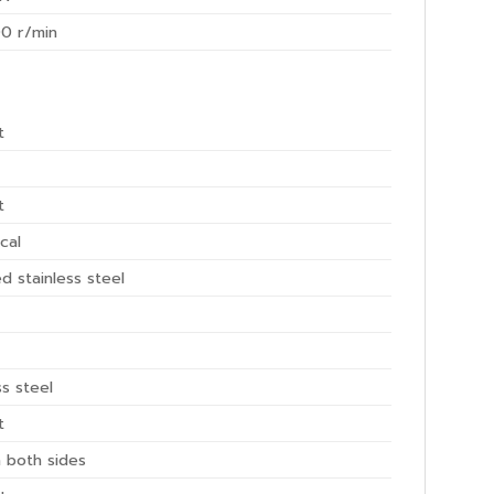
00
r/min
t
t
ical
d stainless steel
ss steel
t
n both sides