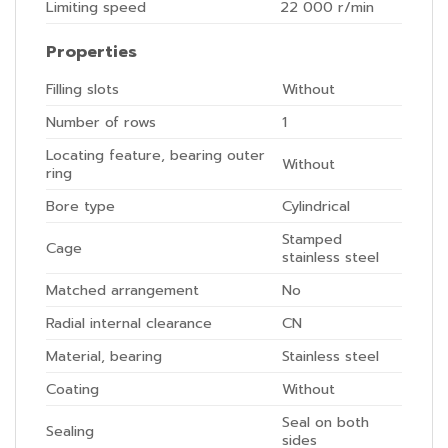
Limiting speed
22 000
r/min
Properties
Filling slots
Without
Number of rows
1
Locating feature, bearing outer
Without
ring
Bore type
Cylindrical
Stamped
Cage
stainless steel
Matched arrangement
No
Radial internal clearance
CN
Material, bearing
Stainless steel
Coating
Without
Seal on both
Sealing
sides