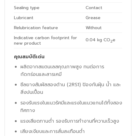
Sealing type
Contact
Lubricant
Grease
Relubrication feature
Without
Indicative carbon footprint for
0.04
kg CO
e
2
new product
คุณสมบัติเด่น
ผลิตจากสแตนเลสคุณภาพสูง ทนต่อการ
กัดกร่อนและสารเคมี
ซีลยางสัมผัสสองด้าน (2RS1) ป้องกันฝุ่น น้ำ และ
สิ่งปนเปื้อน
รองรับแรงในแนวรัศมีและแรงในแนวแกนได้ทั้งสอง
ทิศทาง
แรงเสียดทานต่ำ รองรับการทำงานที่ความเร็วสูง
เสียงเงียบและการสั่นสะเทือนต่ำ