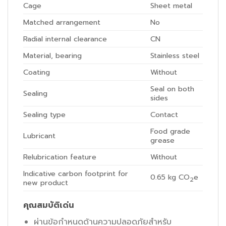
Cage
Sheet metal
Matched arrangement
No
Radial internal clearance
CN
Material, bearing
Stainless steel
Coating
Without
Seal on both
Sealing
sides
Sealing type
Contact
Food grade
Lubricant
grease
Relubrication feature
Without
Indicative carbon footprint for
0.65
kg CO
e
2
new product
คุณสมบัติเด่น
ผ่านข้อกำหนดด้านความปลอดภัยสำหรับ