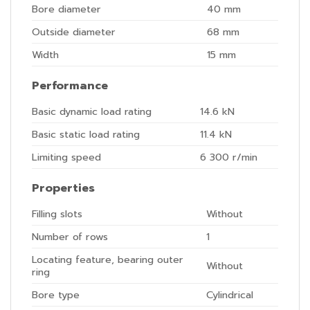
Bore diameter
40
mm
Outside diameter
68
mm
Width
15
mm
Performance
Basic dynamic load rating
14.6
kN
Basic static load rating
11.4
kN
Limiting speed
6 300
r/min
Properties
Filling slots
Without
Number of rows
1
Locating feature, bearing outer
Without
ring
Bore type
Cylindrical