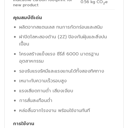
0.56
kg CO
e
2
new product
คุณสมบัติเด่น
ผลิตจากสแตนเลส ทนการกัดกร่อนและสนิม
ฝาปิดโลหะสองด้าน (2Z) ป้องกันฝุ่นและสิ่งปน
เปื้อน
โครงสร้างแข็งแรง ซีรีส์ 6000 มาตรฐาน
อุตสาหกรรม
รองรับแรงรัศมีและแรงแกนได้ทั้งสองทิศทาง
เหมาะกับความเร็วรอบสูง
แรงเสียดทานต่ำ เสียงเงียบ
การสั่นสะเทือนต่ำ
หล่อลื่นจากโรงงาน พร้อมใช้งานทันที
การใช้งาน