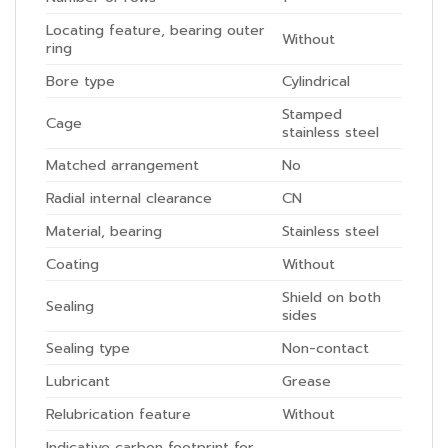
Locating feature, bearing outer
Without
ring
Bore type
Cylindrical
Stamped
Cage
stainless steel
Matched arrangement
No
Radial internal clearance
CN
Material, bearing
Stainless steel
Coating
Without
Shield on both
Sealing
sides
Sealing type
Non-contact
Lubricant
Grease
Relubrication feature
Without
Indicative carbon footprint for