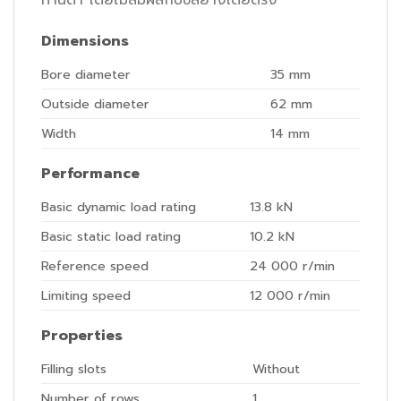
Dimensions
Bore diameter
35
mm
Outside diameter
62
mm
Width
14
mm
Performance
Basic dynamic load rating
13.8
kN
Basic static load rating
10.2
kN
Reference speed
24 000
r/min
Limiting speed
12 000
r/min
Properties
Filling slots
Without
Number of rows
1