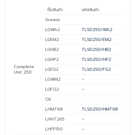
ชื่อสินค้า
รหัสสินค้า
Grease
LGWA2
TLSD250/WA2
LGEM2
TLSD250/EM2
LGHB2
TLSD250/HB2
LGHP2
TLSD250/HP2
Complete
LGFG2
TLSD250/FG2
Unit 250
LGWM2
–
LGFQ2
–
Oil
LHMT68
TLSD250/HMT68
LHHT265
–
LHFP150
–