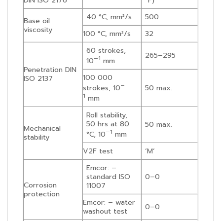
40 °C, mm²/s
500
Base oil
viscosity
100 °C, mm²/s
32
60 strokes,
265–295
–1
10
mm
Penetration DIN
100 000
ISO 2137
–
strokes, 10
50 max.
1
mm
Roll stability,
50 hrs at 80
50 max.
Mechanical
–1
°C, 10
mm
stability
V2F test
‘M’
Emcor: –
standard ISO
0–0
Corrosion
11007
protection
Emcor: – water
0–0
washout test