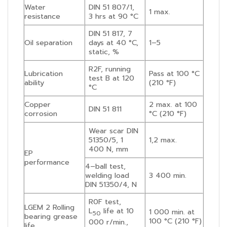
Water
DIN 51 807/1,
1 max.
resistance
3 hrs at 90 °C
DIN 51 817, 7
Oil separation
days at 40 °C,
1–5
static, %
R2F, running
Lubrication
Pass at 100 °C
test B at 120
ability
(210 °F)
°C
Copper
2 max. at 100
DIN 51 811
corrosion
°C (210 °F)
Wear scar DIN
51350/5, 1
1,2 max.
400 N, mm
EP
performance
4–ball test,
welding load
3 400 min.
DIN 51350/4, N
R0F test,
LGEM 2 Rolling
L
life at 10
1 000 min. at
50
bearing grease
100 °C (210 °F)
000 r/min.,
life