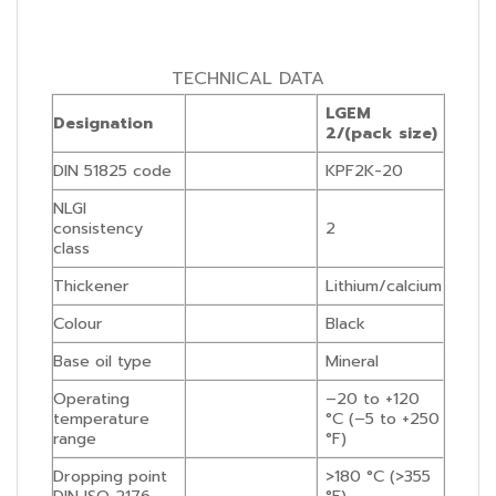
TECHNICAL DATA
LGEM
Designation
2/(pack size)
DIN 51825 code
KPF2K-20
NLGI
consistency
2
class
Thickener
Lithium/calcium
Colour
Black
Base oil type
Mineral
Operating
–20 to +120
temperature
°C (–5 to +250
range
°F)
Dropping point
>180 °C (>355
DIN ISO 2176
°F)