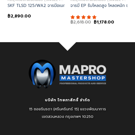
SKF TLSD 125/WA2 จารบีอเนกประสงค์
จารบี EP รับโหลดสูง โหลดหนัก ช่
฿
2,890.00
Original
Current
฿
2,618.00
฿
1,178.00
price
price
was:
is:
฿2,618.00.
฿1,178.00.
บริษัท ไทยภาสิทธิ์ จำกัด
15 ซอยรินรดา (ศรีนครินทร์ 15) แขวงพัฒนาการ
เขตสวนหลวง
กรุงเทพฯ 10250