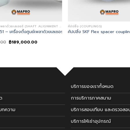
เครื่องตั้งศูนย์เพลาด้วยเลเซอร์ (SHAFT ALIGNMENT LASER TOOLS)
คัปปลิ้ง (COUPLINGS)
nment Tool)
1 – เครื่องตั้งศูนย์เพลาด้วยเลเซอร์ (Shaft Alignment tool)
คัปปลิ้ง SKF Flex spacer coupl
Original
Current
.00
฿
189,000.00
price
price
was:
is:
฿202,500.00.
฿189,000.00.
บริการของเราทั้งหมด
มด
การบริการภาคสนาม
ะบทความ
บริการสอบเทียบ และตรวจสอ
บริการให้เช่าอุปกรณ์