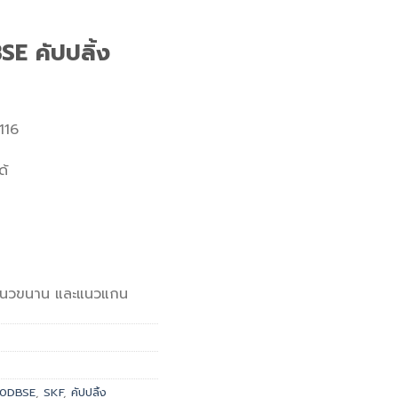
E คัปปลิ้ง
116
ด้
 แนวขนาน และแนวแกน
00DBSE
,
SKF
,
คัปปลิ้ง