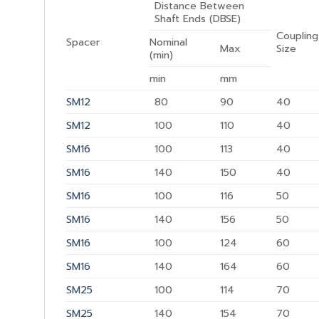
Distance Between
Shaft Ends (DBSE)
Coupling
Spacer
Nominal
Max
Size
(min)
min
mm
SM12
80
90
40
SM12
100
110
40
SM16
100
113
40
SM16
140
150
40
SM16
100
116
50
SM16
140
156
50
SM16
100
124
60
SM16
140
164
60
SM25
100
114
70
SM25
140
154
70