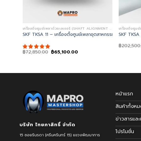
เครื่องตั้งศูนย์เพลาด้วยเลเซอร์ (SHAFT ALIGNMENT LASER TOOLS)
s SM25
SKF TKSA 11 – เครื่องตั้งศูนย์เพลาอุตสาหกรรม (Shaft Alig
SKF TKSA 5
฿
202,500
Original
Current
฿
72,850.00
฿
65,100.00
price
price
was:
is:
฿72,850.00.
฿65,100.00.
หน้าแรก
สินค้าทั้งห
ข่าวสารแล
บริษัท ไทยภาสิทธิ์ จำกัด
โปรโมชั่น
15 ซอยรินรดา (ศรีนครินทร์ 15) แขวงพัฒนาการ