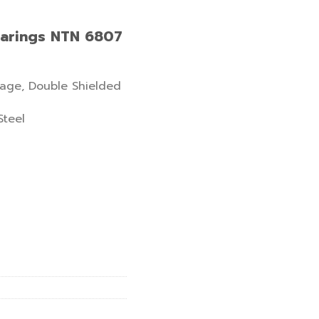
earings NTN 6807
Cage,
Double Shielded
Steel