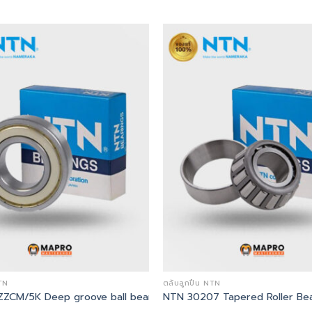
TN
ตลับลูกปืน NTN
ZCM/5K Deep groove ball bearing
NTN 30207 Tapered Roller Bea