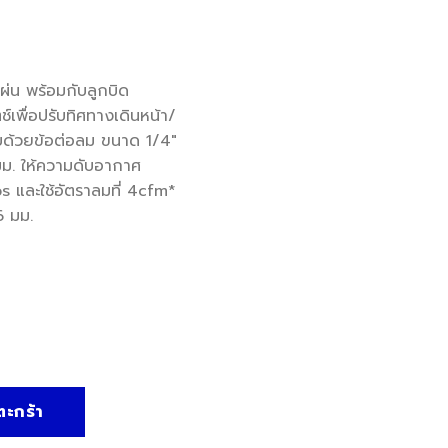
แผ่น พร้อมกับลูกบิด
์เพื่อปรับทิศทางเดินหน้า/
บด้วยข้อต่อลม ขนาด 1/4″
. ให้ความดับอากาศ
s และใช้อัตราลมที่ 4cfm*
6 มม.
ล็อกลม ชิ้น
ตะกร้า