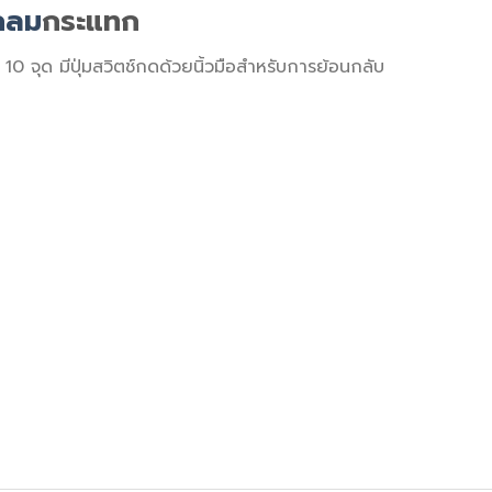
กลม
กระแทก
 10 จุด มีปุ่มสวิตช์กดด้วยนิ้วมือสำหรับการย้อนกลับ