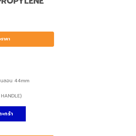
PROPYLENE
อราคา
อนไนลอน 44mm
 HANDLE)
LON HAMMER(POLYPROPYLENE HANDLE) - Kennedy, ค้อนไน
ตะกร้า