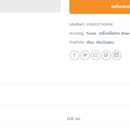
ขอใบเสน
รหัสสินค้า:
KEN5273080K
หมวดหมู่:
Tools
,
เครื่องมือช่าง (H
ป้ายกำกับ:
ค้อน
,
ค้อนไนลอน
0.8 กก.