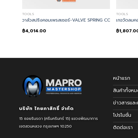
TOOLS
TOOLS
สว่านลมด้ามปืน
วาล์วสปริงคอมเพรสเซอร์-VALVE SPRING COMPRESSOR
เกจวัดลมค
฿
4,014.00
฿
1,807.0
หน้าแรก
สินค้าทั้งห
ข่าวสารแล
บริษัท ไทยภาสิทธิ์ จำกัด
โปรโมชั่น
15 ซอยรินรดา (ศรีนครินทร์ 15) แขวงพัฒนาการ
เขตสวนหลวง
กรุงเทพฯ 10250
ติดต่อเรา