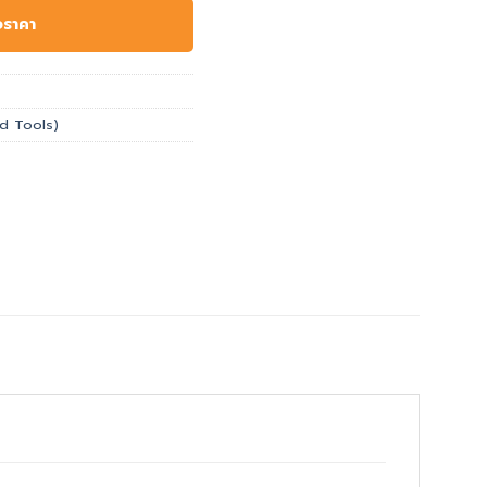
อราคา
and Tools)