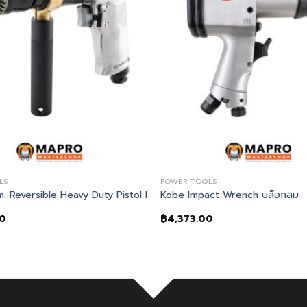
LS
POWER TOOLS
 Reversible Heavy Duty Pistol Drill DPR813
Kobe Impact Wrench บล็อกลม
00
฿
4,373.00