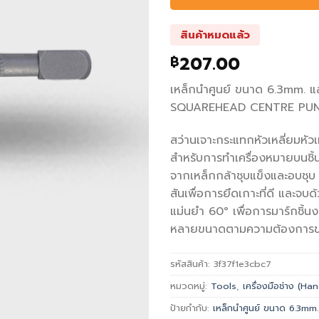
สินค้าหมดแล้ว
207.00
฿
เหล็กนำศูนย์ ขนาด 6.3mm. แ
SQUAREHEAD CENTRE PU
สว่านเจาะกระแทกหัวเหลี่ยมหัวเ
สำหรับการทำเครื่องหมายบนชิ
จากเหล็กกล้าชุบแข็งและอบชุบ 
สันเพื่อการยึดเกาะที่ดี และจบด
แม่นยำ 60° เพื่อการมาร์กชิ้นงา
หลายขนาดตามความต้องการ
รหัสสินค้า:
3f37f1e3cbc7
หมวดหมู่:
Tools
,
เครื่องมือช่าง (H
ป้ายกำกับ:
เหล็กนำศูนย์ ขนาด 6.3mm.