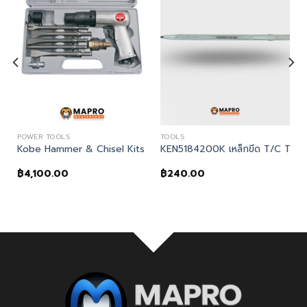
POWER TOOLS
TOOLS
HINISTS SCRIBER
Kobe Hammer & Chisel Kits HP2090K
KEN5184200K เหล็กขีด T/C TI
฿
4,100.00
฿
240.00