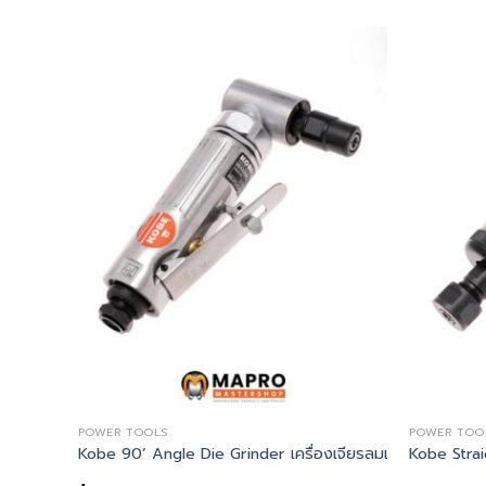
POWER TOOLS
POWER TOO
) PALETTE KNIFE – ROSEWOOD HANDLE
FE – ROSEWOOD – Kennedy, เกรียง 3″ SCALE TANG FILLING KNIF
Kobe 90’ Angle Die Grinder เครื่องเจียรลมแบบคองอ
Kobe Strai