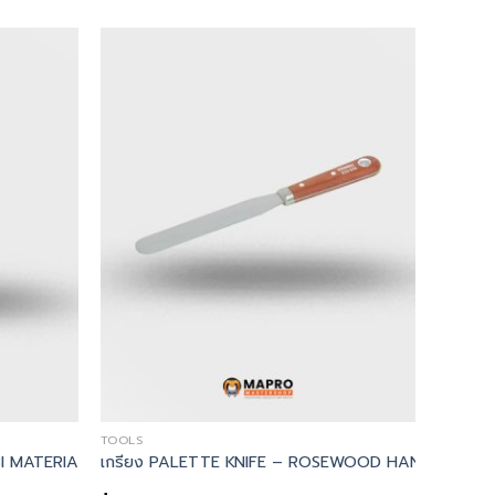
TOOLS
I MATERIAL GRIP – Kennedy, เกรียง 2″ SCALE TANG SCRAPER – 
เกรียง PALETTE KNIFE – ROSEWOOD HANDLE – Ken