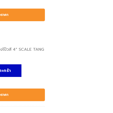
อราคา
ยงโป๊วสี 4″ SCALE TANG
TANG SCRAPER - ROSEWOOD - Kennedy, เกรียงโป๊วสี 4" SCALE
ตะกร้า
อราคา