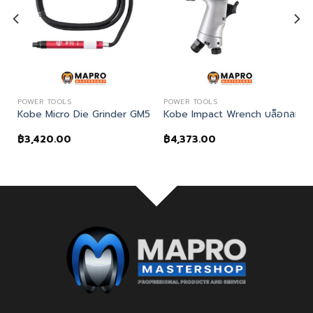
POWER TOOLS
POWER TOOLS
ts HP2090K
Kobe Micro Die Grinder GM5603
Kobe Impact Wrench บล็อกลม
฿
3,420.00
฿
4,373.00